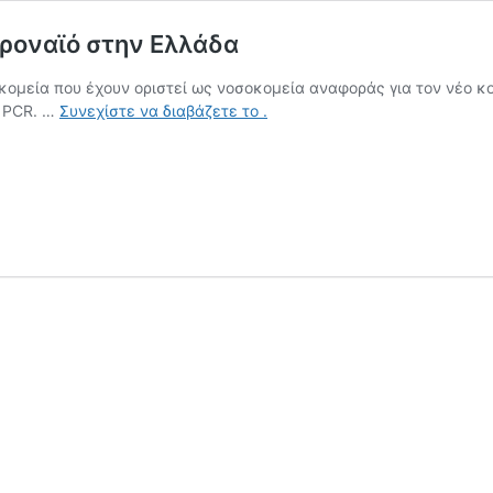
οροναϊό στην Ελλάδα
μεία που έχουν οριστεί ως νοσοκομεία αναφοράς για τον νέο κορο
Τα
e PCR. …
Συνεχίστε να διαβάζετε το
.
νοσοκομεία
αναφοράς
για
το
νέο
κοροναϊό
στην
Ελλάδα