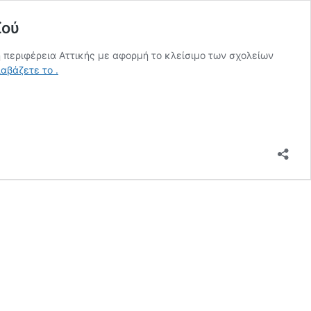
ϊού
 περιφέρεια Αττικής με αφορμή το κλείσιμο των σχολείων
Δωρεάν
ιαβάζετε το
.
εξ
αποστάσεως
εκπαίδευση
από
την
Περιφέρεια
Αττικής
λόγω
κορωνοϊού