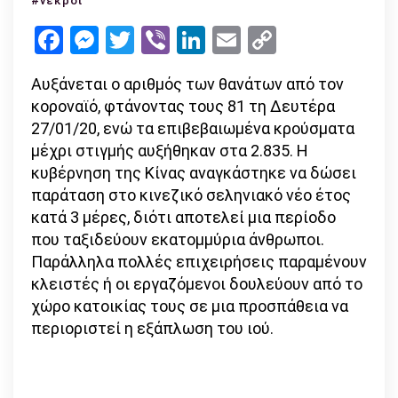
#νεκροί
αριθμός
Facebook
Messenger
Twitter
Viber
LinkedIn
Email
Copy
των
Link
θανάτων
Αυξάνεται ο αριθμός των θανάτων από τον
από
κοροναϊό, φτάνοντας τους 81 τη Δευτέρα
τον
27/01/20, ενώ τα επιβεβαιωμένα κρούσματα
κοροναϊό
μέχρι στιγμής αυξήθηκαν στα 2.835. Η
στην
κυβέρνηση της Κίνας αναγκάστηκε να δώσει
Κίνα
παράταση στο κινεζικό σεληνιακό νέο έτος
κατά 3 μέρες, διότι αποτελεί μια περίοδο
που ταξιδεύουν εκατομμύρια άνθρωποι.
Παράλληλα πολλές επιχειρήσεις παραμένουν
κλειστές ή οι εργαζόμενοι δουλεύουν από το
χώρο κατοικίας τους σε μια προσπάθεια να
περιοριστεί η εξάπλωση του ιού.