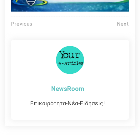
Πλοήγηση
Previous
Next
άρθρων
NewsRoom
Επικαιρότητα-Νέα-Ειδήσεις!