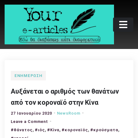
Skip
to
content
Your e-articles
Εδώ θα διαβάσεις κάτι διαφορετικό
ΕΝΗΜΈΡΩΣΗ
Αυξάνεται ο αριθμός των θανάτων
από τον κοροναϊό στην Κίνα
27 Ιανουαρίου 2020
NewsRoom
on
Leave a Comment
,
,
Αυξάνεται
,
,
,
#θάνατος
#ιός
#Κίνα
#κοροναϊός
#κρούσματα
ο