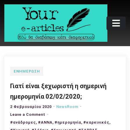
Skip
to
content
Your e-articles
Εδώ θα διαβάσεις κάτι διαφορετικό
ΕΝΗΜΈΡΩΣΗ
Γιατί είναι ξεχωριστή η σημερινή
ημερομηνία 02/02/2020;
2 Φεβρουαρίου 2020
NewsRoom
on
Leave a Comment
,
Γιατί
,
,
,
#ανάδρομες
#ΑΝΝΑ
#ημερομηνία
#καρκινικές
είναι
,
,
,