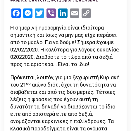
#Κυριακή
#λέξεις
#ξεχωριστή
#ΣΑΒΒΑΣ
ξεχωριστή
Facebook
Messenger
Twitter
Viber
LinkedIn
Email
Copy
η
Link
σημερινή
Η σημερινή ημερομηνία είναι ιδιαίτερα
ημερομηνία
σημαντική και ίσως να μην μας είχε περάσει
02/02/2020;
από το μυαλό. Για να δούμε! Σήμερα έχουμε
02/02/2020. Ή καλύτερα για λόγους ευκολίας
02022020. Διαβάστε το τώρα από τα δεξιά
προς τα αριστερά… Είναι το ίδιο!
Πρόκειται, λοιπόν, για μια ξεχωριστή Κυριακή
ου
του 21
αιώνα διότι έχει τη δυνατότητα να
διαβάζεται και από τις δύο μεριές. Τέτοιες
λέξεις ή φράσεις που έχουν αυτή τη
δυνατότητα, δηλαδή να διαβάζονται το ίδιο
είτε από αριστερά είτε από δεξιά,
ονομάζονται καρκινικές ή παλίνδρομες. Τα
κλασικά παραδείγματα είναι τα ονόματα