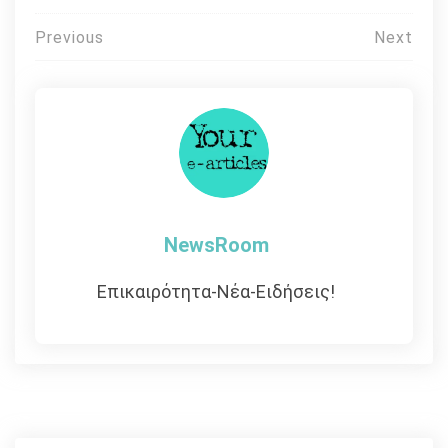
Πλοήγηση
Previous
Next
άρθρων
NewsRoom
Επικαιρότητα-Νέα-Ειδήσεις!