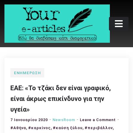
Skip
to
content
Your e-articles
Εδώ θα διαβάσεις κάτι διαφορετικό
ΕΝΗΜΈΡΩΣΗ
ΕΑΕ: «Το τζάκι δεν είναι γραφικό,
είναι άκρως επικίνδυνο για την
υγεία»
on
7 Ιανουαρίου 2020
NewsRoom
Leave a Comment
,
,
,
,
ΕΑΕ:
#Αθήνα
#καρκίνος
#καύση ξύλου
#περιβάλλον