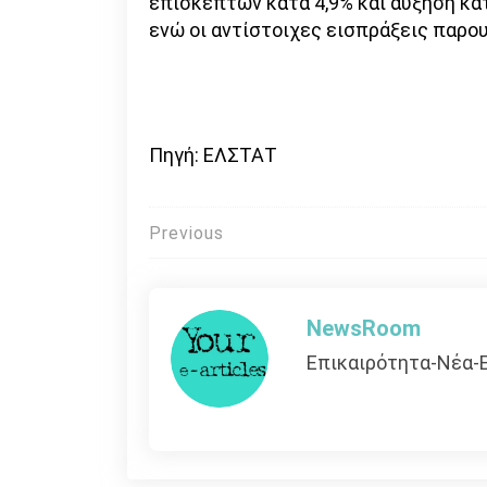
επισκεπτών κατά 4,9% και αύξηση κα
ενώ οι αντίστοιχες εισπράξεις παρου
Πηγή: ΕΛΣΤΑΤ
Πλοήγηση
Previous
άρθρων
NewsRoom
Επικαιρότητα-Νέα-Ε