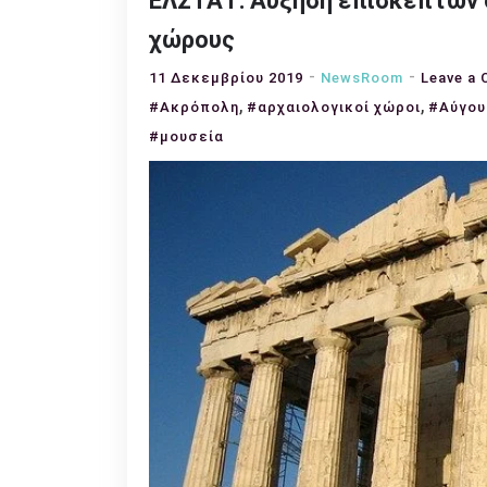
ΕΛΣΤΑΤ: Αύξηση επισκεπτών σ
χώρους
11 Δεκεμβρίου 2019
NewsRoom
Leave a
,
,
#Ακρόπολη
#αρχαιολογικοί χώροι
#Αύγου
#μουσεία