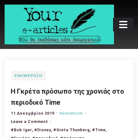
Skip
to
content
Your e-articles
Εδώ θα διαβάσεις κάτι διαφορετικό
ΕΝΗΜΈΡΩΣΗ
Η Γκρέτα πρόσωπο της χρονιάς στο
περιοδικό Time
11 Δεκεμβρίου 2019
NewsRoom
on
Leave a Comment
,
Η
,
,
,
#Bob Iger
#Disney
#Greta Thunberg
#Time
Γκρέτα
,
,