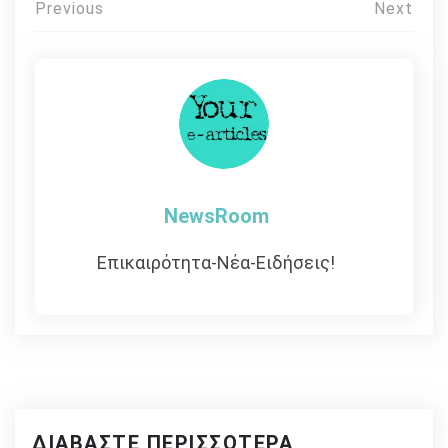
Πλοήγηση
Previous
Next
άρθρων
NewsRoom
Επικαιρότητα-Νέα-Ειδήσεις!
ΔΙΑΒΆΣΤΕ ΠΕΡΙΣΣΌΤΕΡΑ