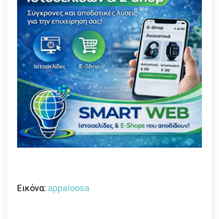
Εικόνα:
appaIoosa