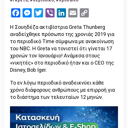
#Γκρέτα
#περιοδικό
#πρόσωπο
πρόσωπο
Facebook
Messenger
Twitter
Viber
LinkedIn
Email
Copy
της
Link
χρονιάς
Η Σουηδέζα ακτιβίστρια Greta Thunberg
στο
αναδείχθηκε πρόσωπο της χρονιάς 2019 για
περιοδικό
το περιοδικό Time σύμφωνα με ανακοίνωση
Time
του NBC. H Greta να τονιστεί ότι γίνεται 17
χρονών τον Ιανουάριο! Ανάμεσα στους
«νικητές» στο περιοδικό ήταν και ο CEO της
Disney, Bob Iger.
Το εν λόγω περιοδικό αναδεικνύει κάθε
χρόνο διάφορους ανθρώπους με επιρροή για
το διάστημα των τελευταίων 12 μηνών.