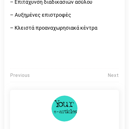
– Επιτάχυνση διαδικασιών ασύλου
– Αυξημένες επιστροφές
– Κλειστά προαναχωρησιακά κέντρα
Πλοήγηση
Previous
Next
άρθρων