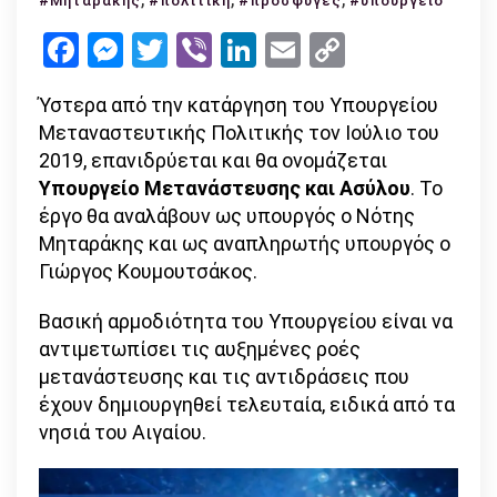
#Μηταρακης
#πολιτική
#πρόσφυγες
#υπουργείο
το
Facebook
Messenger
Twitter
Viber
LinkedIn
Email
Copy
Υπουργείο
Link
Μεταναστευτικής
Ύστερα από την κατάργηση του Υπουργείου
Πολιτικής
Μεταναστευτικής Πολιτικής τον Ιούλιο του
2019, επανιδρύεται και θα ονομάζεται
Υπουργείο Μετανάστευσης και Ασύλου
. Το
έργο θα αναλάβουν ως υπουργός ο Νότης
Μηταράκης και ως αναπληρωτής υπουργός ο
Γιώργος Κουμουτσάκος.
Βασική αρμοδιότητα του Υπουργείου είναι να
αντιμετωπίσει τις αυξημένες ροές
μετανάστευσης και τις αντιδράσεις που
έχουν δημιουργηθεί τελευταία, ειδικά από τα
νησιά του Αιγαίου.