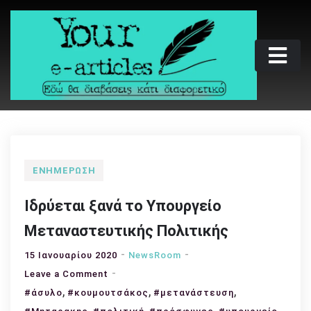
Skip
to
content
Your e-articles
Εδώ θα διαβάσεις κάτι διαφορετικό
ΕΝΗΜΈΡΩΣΗ
Ιδρύεται ξανά το Υπουργείο
Μεταναστευτικής Πολιτικής
15 Ιανουαρίου 2020
NewsRoom
on
Leave a Comment
,
Ιδρύεται
,
,
#άσυλο
#κουμουτσάκος
#μετανάστευση
ξανά
,
,
,