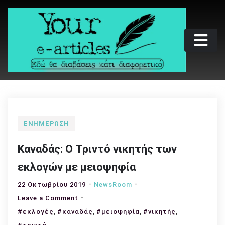
Skip
to
content
Your e-articles
Εδώ θα διαβάσεις κάτι διαφορετικό
ΕΝΗΜΈΡΩΣΗ
Καναδάς: Ο Τριντό νικητής των
εκλογών με μειοψηφία
22 Οκτωβρίου 2019
NewsRoom
on
Leave a Comment
,
Καναδάς:
,
,
,
#εκλογές
#καναδάς
#μειοψηφία
#νικητής
Ο