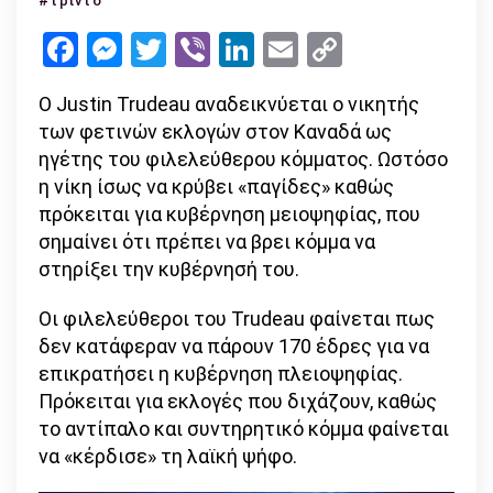
#τριντό
Τριντό
Facebook
Messenger
Twitter
Viber
LinkedIn
Email
Copy
νικητής
Link
των
Ο Justin Trudeau αναδεικνύεται ο νικητής
εκλογών
των φετινών εκλογών στον Καναδά ως
με
ηγέτης του φιλελεύθερου κόμματος. Ωστόσο
μειοψηφία
η νίκη ίσως να κρύβει «παγίδες» καθώς
πρόκειται για κυβέρνηση μειοψηφίας, που
σημαίνει ότι πρέπει να βρει κόμμα να
στηρίξει την κυβέρνησή του.
Οι φιλελεύθεροι του Trudeau φαίνεται πως
δεν κατάφεραν να πάρουν 170 έδρες για να
επικρατήσει η κυβέρνηση πλειοψηφίας.
Πρόκειται για εκλογές που διχάζουν, καθώς
το αντίπαλο και συντηρητικό κόμμα φαίνεται
να «κέρδισε» τη λαϊκή ψήφο.