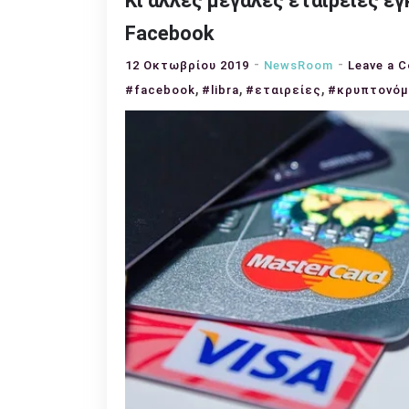
Κι άλλες μεγάλες εταιρείες ε
Facebook
12 Οκτωβρίου 2019
NewsRoom
Leave a 
,
,
,
#facebook
#libra
#εταιρείες
#κρυπτονόμ