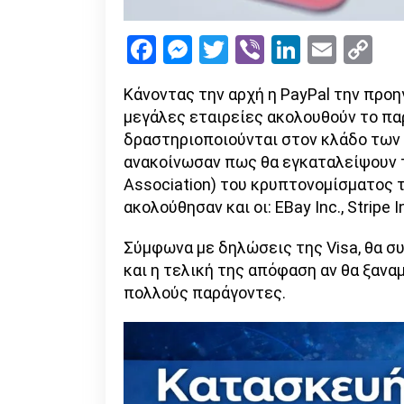
Facebook
Messenger
Twitter
Viber
LinkedI
Emai
Co
Li
Κάνοντας την αρχή η PayPal την προη
μεγάλες εταιρείες ακολουθούν το παρ
δραστηριοποιούνται στον κλάδο των 
ανακοίνωσαν πως θα εγκαταλείψουν τ
Association) του κρυπτονομίσματος τ
ακολούθησαν και οι: EBay Inc., Stripe 
Σύμφωνα με δηλώσεις της Visa, θα συ
και η τελική της απόφαση αν θα ξανα
πολλούς παράγοντες.