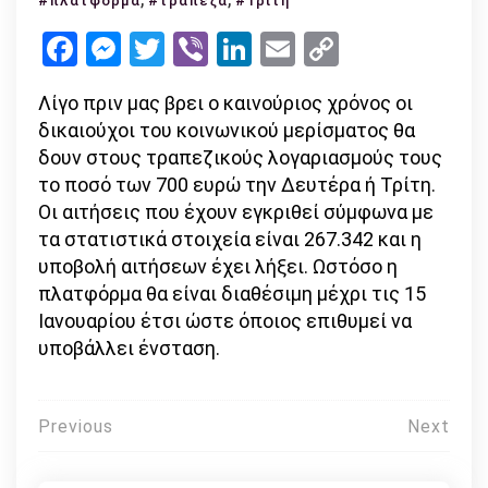
#πλατφόρμα
#τράπεζα
#Τρίτη
πριν
Facebook
Messenger
Twitter
Viber
LinkedIn
Email
Copy
μπει
Link
ο
Λίγο πριν μας βρει ο καινούριος χρόνος οι
καινούριος
δικαιούχοι του κοινωνικού μερίσματος θα
χρόνος!
δουν στους τραπεζικούς λογαριασμούς τους
το ποσό των 700 ευρώ την Δευτέρα ή Τρίτη.
Οι αιτήσεις που έχουν εγκριθεί σύμφωνα με
τα στατιστικά στοιχεία είναι 267.342 και η
υποβολή αιτήσεων έχει λήξει. Ωστόσο η
πλατφόρμα θα είναι διαθέσιμη μέχρι τις 15
Ιανουαρίου έτσι ώστε όποιος επιθυμεί να
υποβάλλει ένσταση.
Πλοήγηση
Previous
Next
άρθρων