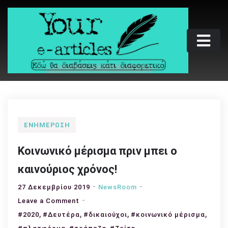
Skip
to
content
Your e-articles
Εδώ θα διαβάσεις κάτι διαφορετικό
ΕΝΗΜΈΡΩΣΗ
Κοινωνικό μέρισμα πριν μπει ο
καινούριος χρόνος!
27 Δεκεμβρίου 2019
NewsRoom
on
Leave a Comment
,
Κοινωνικό
,
,
,
#2020
#Δευτέρα
#δικαιούχοι
#κοινωνικό μέρισμα
μέρισμα
,
,