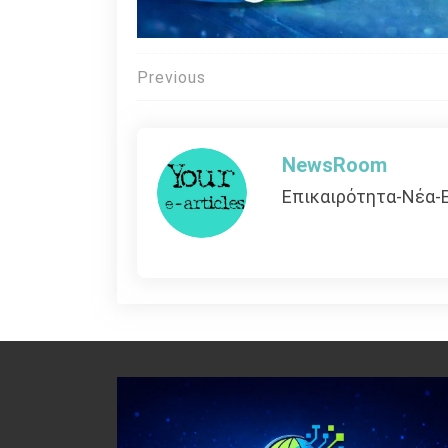
Πλοήγηση
Previous
άρθρων
NewsRoom
Επικαιρότητα-Νέα-Ε