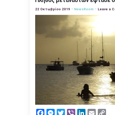
Πλήθος μεταναστών έφτασε σ
22 Οκτωβρίου 2019
NewsRoom
Leave a 
Facebook
Messenger
Twitter
Viber
LinkedI
Emai
Co