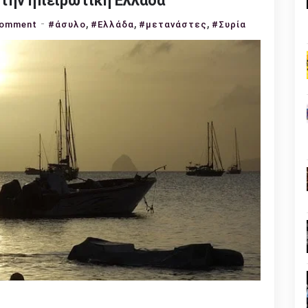
την ηπειρωτική Ελλάδα
,
,
,
on
Comment
#άσυλο
#Ελλάδα
#μετανάστες
#Συρία
Πλήθος
μεταναστών
έφτασε
στην
ηπειρωτική
Ελλάδα
n
l
py