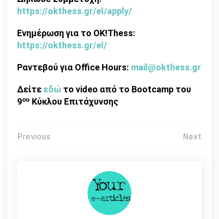
https://okthess.gr/el/apply/
Ενημέρωση για το OK!Thess:
https://okthess.gr/el/
Ραντεβού
για Office Hours:
mail@okthess.gr
Δείτε
εδώ
το video
από το Bootcamp
του
ου
9
Κύκλου Επιτάχυνσης
Πλοήγηση
Previous
Next
άρθρων