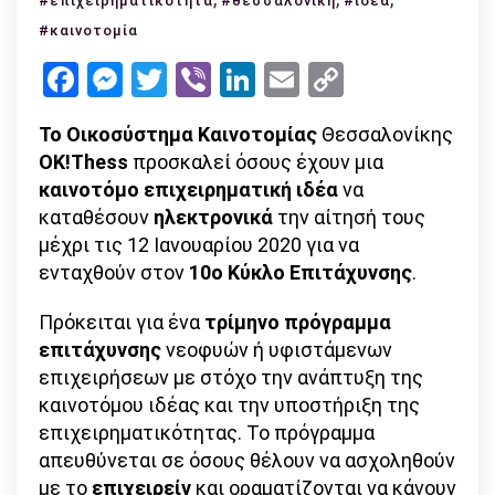
#επιχειρηματικότητα
#θεσσαλονίκη
#ιδέα
ιδέα
#καινοτομία
σου
Facebook
Messenger
Twitter
Viber
LinkedIn
Email
Copy
και
Link
ενίσχυσε
Το Οικοσύστημα Καινοτομίας
την
Θεσσαλονίκης
OK!Thess
προσκαλεί όσους έχουν μια
επιχείρησή
καινοτόμο επιχειρηματική ιδέα
σου
να
καταθέσουν
ηλεκτρονικά
στο
την αίτησή τους
μέχρι τις 12 Ιανουαρίου 2020 για να
OK!Thess!
ενταχθούν στον
10ο Κύκλο Επιτάχυνσης
.
Πρόκειται για ένα
τρίμηνο πρόγραμμα
επιτάχυνσης
νεοφυών ή υφιστάμενων
επιχειρήσεων με στόχο την ανάπτυξη της
καινοτόμου ιδέας και την υποστήριξη της
επιχειρηματικότητας. Το πρόγραμμα
απευθύνεται σε όσους θέλουν να ασχοληθούν
με το
επιχειρείν
και οραματίζονται να κάνουν