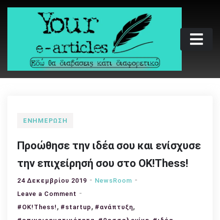
Skip
to
content
Your e-articles
Εδώ θα διαβάσεις κάτι διαφορετικό
ΕΝΗΜΈΡΩΣΗ
Προώθησε την ιδέα σου και ενίσχυσε
την επιχείρησή σου στο OK!Thess!
24 Δεκεμβρίου 2019
NewsRoom
on
Leave a Comment
,
Προώθησε
,
,
#OK!Thess!
#startup
#ανάπτυξη
την
,
,
,