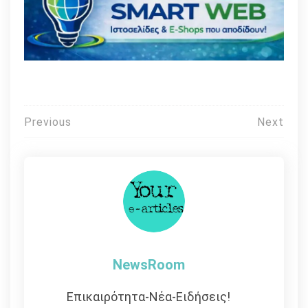
Πλοήγηση
Previous
Next
άρθρων
NewsRoom
Επικαιρότητα-Νέα-Ειδήσεις!