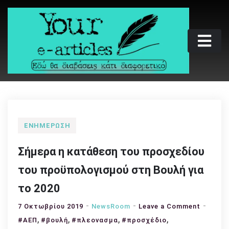
Skip
to
content
Your e-articles
Εδώ θα διαβάσεις κάτι διαφορετικό
ΕΝΗΜΈΡΩΣΗ
Σήμερα η κατάθεση του προσχεδίου
του προϋπολογισμού στη Βουλή για
το 2020
on
7 Οκτωβρίου 2019
NewsRoom
Leave a Comment
,
,
,
,
Σήμερα
#ΑΕΠ
#βουλή
#πλεονασμα
#προσχέδιο