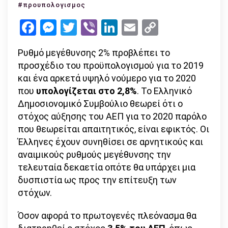
η
#προυπολογισμος
κατάθε
Facebook
Messenger
Twitter
Viber
LinkedIn
Email
Copy
του
Link
προσχε
Ρυθμό μεγέθυνσης 2% προβλέπει το
του
προσχέδιο του προϋπολογισμού για το 2019
προϋπο
και ένα αρκετά υψηλό νούμερο για το 2020
στη
που
υπολογίζεται στο 2,8%
. Το Ελληνικό
Βουλή
Δημοσιονομικό Συμβούλιο θεωρεί ότι ο
για
στόχος αύξησης του ΑΕΠ για το 2020 παρόλο
το
που θεωρείται απαιτητικός, είναι εφικτός. Οι
2020
Έλληνες έχουν συνηθίσει σε αρνητικούς και
αναιμικούς ρυθμούς μεγέθυνσης την
τελευταία δεκαετία οπότε θα υπάρχει μια
δυσπιστία ως προς την επίτευξη των
στόχων.
Όσον αφορά το πρωτογενές πλεόνασμα θα