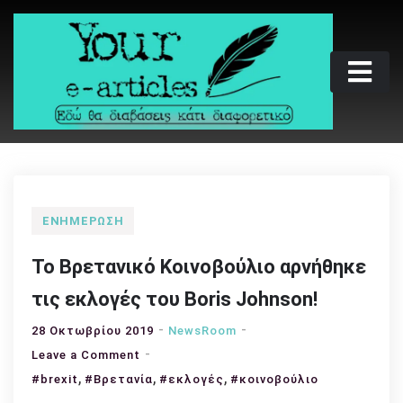
Skip
to
content
Your e-articles
Εδώ θα διαβάσεις κάτι διαφορετικό
ΕΝΗΜΈΡΩΣΗ
Το Βρετανικό Κοινοβούλιο αρνήθηκε
τις εκλογές του Boris Johnson!
28 Οκτωβρίου 2019
NewsRoom
on
Leave a Comment
,
Το
,
,
#brexit
#Βρετανία
#εκλογές
#κοινοβούλιο
Βρετανικό