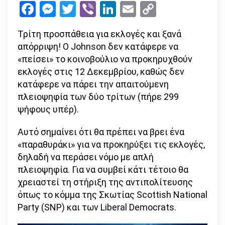
Facebook
Messenger
Twitter
Viber
LinkedIn
Email
Copy
Κοινοβούλιο
Link
αρνήθηκε
Τρίτη προσπάθεια για εκλογές και ξανά
τις
απόρριψη! Ο Johnson δεν κατάφερε να
εκλογές
«πείσει» το κοινοβούλιο να προκηρυχθούν
του
εκλογές στις 12 Δεκεμβρίου, καθώς δεν
Boris
κατάφερε να πάρει την απαιτούμενη
Johnson!
πλειοψηφία των δύο τρίτων (πήρε 299
ψήφους υπέρ).
Αυτό σημαίνει ότι θα πρέπει να βρει ένα
«παραθυράκι» για να προκηρύξει τις εκλογές,
δηλαδή να περάσει νόμο με απλή
πλειοψηφία. Για να συμβεί κάτι τέτοιο θα
χρειαστεί τη στήριξη της αντιπολίτευσης
όπως το κόμμα της Σκωτίας Scottish National
Party (SNP) και των Liberal Democrats.