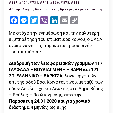
,
,
,
Τροποποιήσεις
,
,
,
,
#117
#171
#731
#748
#866
#878
#881
στα
,
,
,
#δρομολόγια
#λεωφορεία
#μετρό
#τροποποίηση
δρομολόγια
Facebook
Messenger
Twitter
Viber
LinkedIn
Email
Copy
των
Link
λεωφορειακών
Με στόχο την ενημέρωση και την καλύτερη
γραμμών
εξυπηρέτηση του επιβατικού κοινού, ο ΟΑΣΑ
117,
ανακοινώνει τις παρακάτω προσωρινές
171,
τροποποιήσεις:
731,
748,
Διαδρομή των λεωφορειακών γραμμών 117
866,
ΓΛΥΦΑΔΑ – ΒΟΥΛΙΑΓΜΕΝΗ – ΒΑΡΗ και 171
878,
ΣΤ. ΕΛΛΗΝΙΚΟ – ΒΑΡΚΙΖΑ,
λόγω εργασιών
881
επί της οδού Βασ. Κωνσταντίνου, μεταξύ των
οδών Δεμέστιχα και Λεύκης, στο Δήμο Βάρης
– Βούλας – Βουλιαγμένης,
από την
Παρασκευή 24.01.2020 και για χρονικό
διάστημα 4 μηνών,
ως εξής: