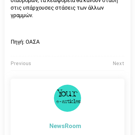
διαδρομών, τα λεωφορεία θα κάνουν στάση
στις υπάρχουσες στάσεις των άλλων
γραμμών.
Πηγή: ΟΑΣΑ
Πλοήγηση
Previous
Next
άρθρων
NewsRoom