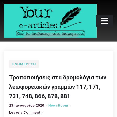
Skip
to
content
Your e-articles
Εδώ θα διαβάσεις κάτι διαφορετικό
ΕΝΗΜΈΡΩΣΗ
Τροποποιήσεις στα δρομολόγια των
λεωφορειακών γραμμών 117, 171,
731, 748, 866, 878, 881
23 Ιανουαρίου 2020
NewsRoom
on
Leave a Comment