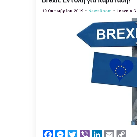
Brexit: Εντολή για παράταση!
19 Οκτωβρίου 2019
NewsRoom
Leave a 
Facebook
Messenger
Twitter
Viber
LinkedI
Emai
Co