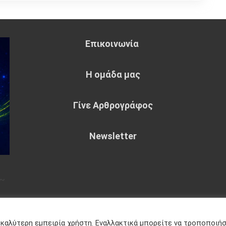
Επικοινωνία
Η ομάδα μας
Γίνε Αρθρογράφος
Newsletter
~
eme : by
Sparkle Themes
Πολιτική
 καλύτερη εμπειρία χρήστη. Εναλλακτικά μπορείτε να τροποποιή