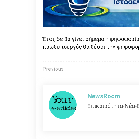
Έτσι, δε θα γίνει σήμερα η ψηφοφορία
πρωθυπουργός θα θέσει την ψηφοφορ
Πλοήγηση
Previous
άρθρων
NewsRoom
Επικαιρότητα-Νέα-Ε