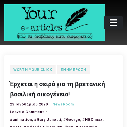
Skip
to
content
Your e-articles
Εδώ θα διαβάσεις κάτι διαφορετικό
WORTH YOUR CLICK
ΕΝΗΜΈΡΩΣΗ
Έρχεται η σειρά για τη βρετανική
βασιλική οικογένεια!
23 Ιανουαρίου 2020
NewsRoom
on
Leave a Comment
,
Έρχεται
,
,
,
#animation
#Gary Janetti
#George
#HBO max
η
,
,
,
,