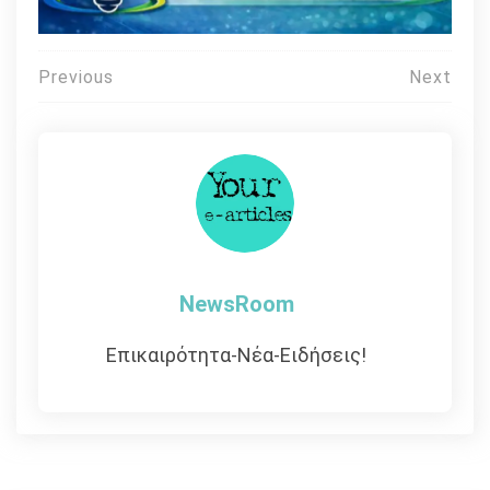
Πλοήγηση
Previous
Next
άρθρων
NewsRoom
Επικαιρότητα-Νέα-Ειδήσεις!