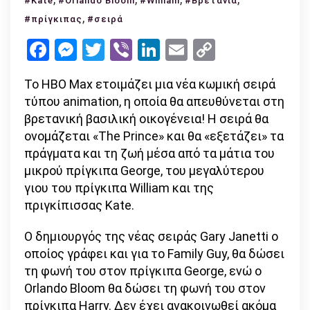
#Kate
#Orlando Bloom
#William
#Βρετανία
σειρά
,
#πρίγκιπας
#σειρά
για
Facebook
Messenger
Twitter
Viber
LinkedIn
Email
Copy
τη
Link
βρετανική
Το HBO Max ετοιμάζει μια νέα κωμική σειρά
βασιλική
τύπου animation, η οποία θα απευθύνεται στη
οικογένεια!
βρετανική βασιλική οικογένεια! Η σειρά θα
ονομάζεται «The Prince» και θα «εξετάζει» τα
πράγματα και τη ζωή μέσα από τα μάτια του
μικρού πρίγκιπα George, του μεγαλύτερου
γιου του πρίγκιπα William και της
πριγκίπισσας Kate.
Ο δημιουργός της νέας σειράς Gary Janetti ο
οποίος γράφει και για το Family Guy, θα δώσει
τη φωνή του στον πρίγκιπα George, ενώ ο
Orlando Bloom θα δώσει τη φωνή του στον
πρίγκιπα Harry. Δεν έχει ανακοινωθεί ακόμα