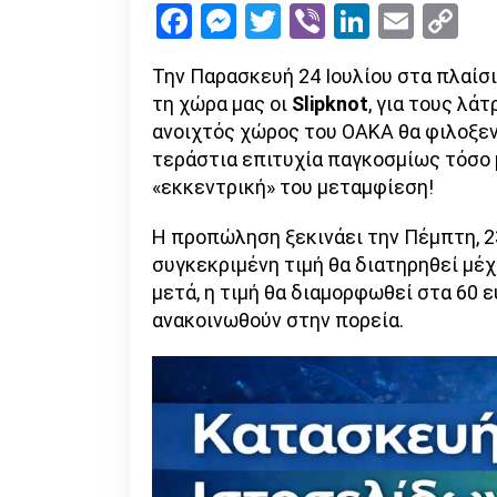
Facebook
Messenger
Twitter
Viber
LinkedI
Emai
Co
Li
Την Παρασκευή 24 Ιουλίου στα πλαίσ
τη χώρα μας οι
Slipknot
, για τους λάτ
ανοιχτός χώρος του ΟΑΚΑ θα φιλοξεν
τεράστια επιτυχία παγκοσμίως τόσο μ
«εκκεντρική» του μεταμφίεση!
Η προπώληση ξεκινάει την Πέμπτη, 23 
συγκεκριμένη τιμή θα διατηρηθεί μέχρ
μετά, η τιμή θα διαμορφωθεί στα 60
ανακοινωθούν στην πορεία.