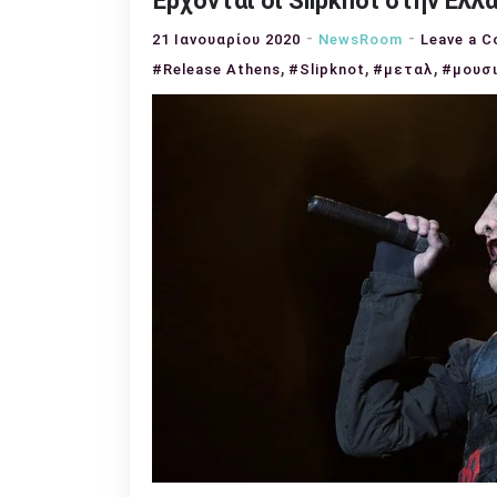
Έρχονται οι Slipknot στην Ελλά
21 Ιανουαρίου 2020
NewsRoom
Leave a 
,
,
,
#Release Athens
#Slipknot
#μεταλ
#μουσ