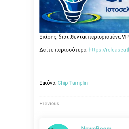
Επίσης, διατίθενται περιορισμένα VIP
Δείτε περισσότερα:
https://releaseat
Εικόνα:
Chip Tamplin
Πλοήγηση
Previous
άρθρων
NewsRoom