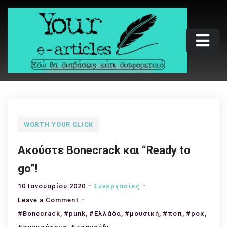
Skip
to
content
Your e-articles
Εδώ θα διαβάσεις κάτι διαφορετικό
WORTH YOUR CLICK
Ακούστε Bonecrack και “Ready to
go”!
10 Ιανουαρίου 2020
Συνεργασίες
on
Leave a Comment
,
Ακούστε
,
,
,
,
,
#Bonecrack
#punk
#Ελλάδα
#μουσική
#ποπ
#ροκ
Bonecrack
,