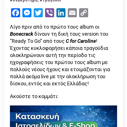
#συγκρότημα
#τραγούδι
και
Facebook
Messenger
Twitter
Viber
LinkedIn
Email
Copy
“Ready
Link
to
Λίγο πριν από το πρώτο τους album οι
go”!
Bonecrack
δίνουν τη δική τους version του
“Ready To Go” από τους
C
for
Caroline
!
Έχοντας κυκλοφορήσει κάποια τραγούδια
ολοκληρώνουν αυτή την περίοδο τις
ηχογραφήσεις του πρώτου τους album με
πολλούς νέους ήχους και ετοιμάζονται για
πολλά ακόμα live με την ολοκλήρωση του
δίσκου, εντός και εκτός Ελλάδας!
Ακούστε το κομμάτι: