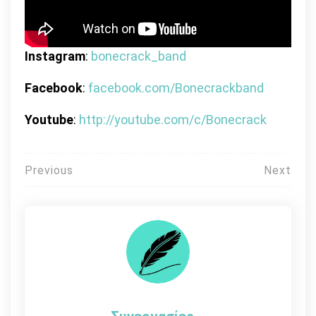
Instagram
:
bonecrack_band
Facebook
:
facebook.com/Bonecrackband
Youtube
:
http://youtube.com/c/Bonecrack
Πλοήγηση
Previous
Next
άρθρων