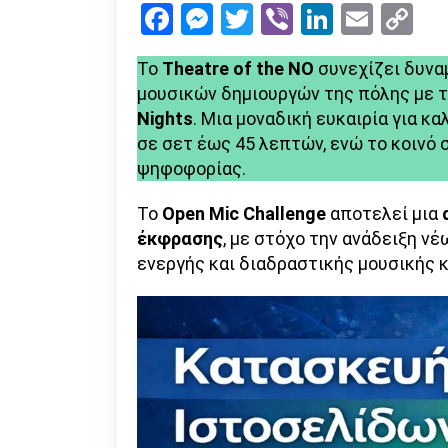
Facebook
Messenger
Twitter
Viber
LinkedI
Emai
Co
Li
Το
Theatre of the NO
συνεχίζει δυνα
μουσικών δημιουργών της πόλης με 
Nights
. Μια μοναδική ευκαιρία για 
σε σετ έως 45 λεπτών, ενώ το κοινό 
ψηφοφορίας.
Το
Open Mic Challenge
αποτελεί μια
έκφρασης
, με στόχο την ανάδειξη ν
ενεργής και διαδραστικής μουσικής 