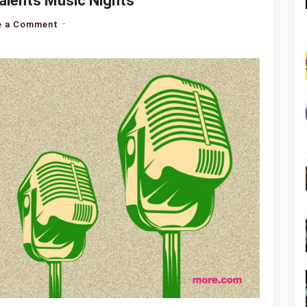
alents Music Nights
on
e a Comment
3ο
Open
Mic
Challenge
–
New
Talents
Music
Nights