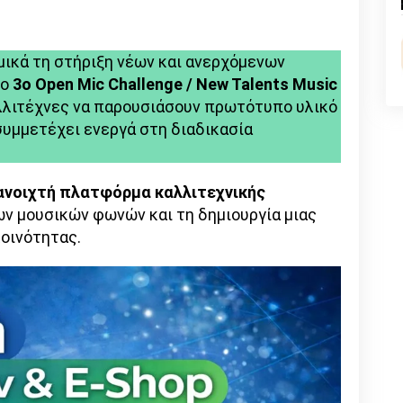
n
l
py
nk
μικά τη στήριξη νέων και ανερχόμενων
το
3ο Open Mic Challenge / New Talents Music
καλλιτέχνες να παρουσιάσουν πρωτότυπο υλικό
συμμετέχει ενεργά στη διαδικασία
ανοιχτή πλατφόρμα καλλιτεχνικής
έων μουσικών φωνών και τη δημιουργία μιας
κοινότητας.