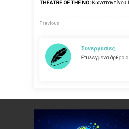
THEATRE OF THE NO:
Κωνσταντίνου Π
Πλοήγηση
Previous
άρθρων
Συνεργασίες
Επιλεγμένα άρθρα α