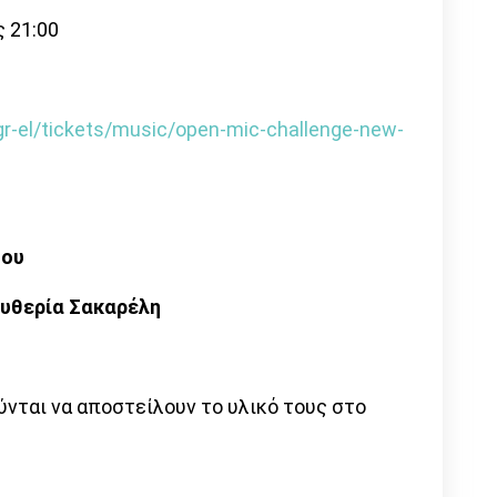
 21:00
r-el/tickets/music/open-mic-challenge-new-
μου
υθερία Σακαρέλη
ύνται να αποστείλουν το υλικό τους στο