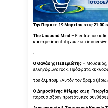
Την Πέμπτη 19 Μαρτίου στις 21:00 σ
The Unsound Mind
– Electro-acoustic
και experimental ήχους και immersive 
.
Ο Θανάσης Πεθεριώτης
– Μουσικός, 
ελληνόφωνο rock. Πρόσφατα κυκλοφ
του άλμπουμ «Αυτόν τον δρόμο ξέρω»
Ο Δημοσθένης Χέλμης και η Γεωργί
παρουσιάζουν πρωτότυπες συνθέσεις
Διαγωνισμός & Συμμετοχή Κοινού:
Τ