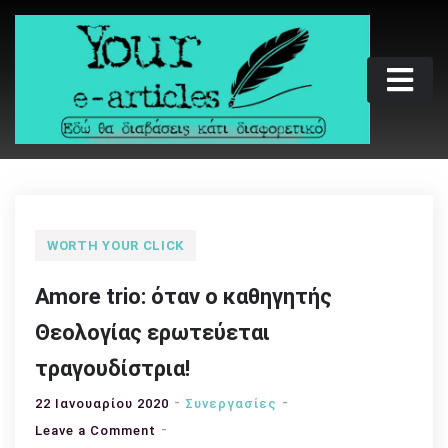
Skip
to
content
Your e-articles
Εδώ θα διαβάσεις κάτι διαφορετικό
WORTH YOUR CLICK
Amore trio: όταν ο καθηγητής
Θεολογίας ερωτεύεται
τραγουδίστρια!
22 Ιανουαρίου 2020
Συνεργασίες
on
Leave a Comment