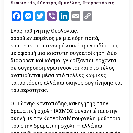
,
Amore
,
,
#amore trio
#θέατρο
#μπέλλος
#παραστάσεις
trio:
Facebook
Messenger
Twitter
Viber
LinkedIn
Email
Copy
όταν
Link
ο
Ένας καθηγητής Θεολογίας,
καθηγητής
αρραβωνιασμένος με μία κόρη παπά,
Θεολογίας
ερωτεύεται μια νεαρή λαϊκή τραγουδίστρια,
ερωτεύεται
με αφορμή μια ιδιότυπη συγκατοίκηση. Δύο
τραγουδίστρια!
διαφορετικοί κόσμοι γνωρίζονται, έρχονται
σε σύγκρουση, ερωτεύονται και στο τέλος
αγαπιούνται μέσα από πολλές κωμικές
καταστάσεις αλλά και σκηνές συγκίνησης και
τρυφερότητας.
Ο Γιώργης Κοντοπόδης, καθηγητής στην
δραματική σχολή ΙΑΣΜΟΣ συναντιέται στην
σκηνή με την Κατερίνα Μπουρνέλη, μαθήτριά
του στην δραματική σχολή – αλλά και