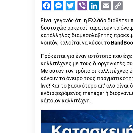
Facebook
Messenger
Twitter
Viber
LinkedI
Emai
Co
Li
Είναι γεγονός ότι η Ελλάδα διαθέτει
δυστυχώς αρκετοί παρατούν τα όνειρ
κατάλληλος διαμεσολαβητής προκειμέ
λοιπόν, καλείται να λύσει το
BandBo
Πρόκειται για έναν ιστότοπο που έχε
καλλιτέχνες με τους διοργανωτές συ
Με αυτόν τον τρόπο οι καλλιτέχνες έ
κάνουν το όνειρό τους πραγματικότη
live! Και το βασικότερο απ’ όλα είναι
ενδιαφερόμενος manager ή διοργανωτ
κάποιον καλλιτέχνη.