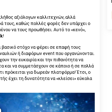
n
l
py
nk
 πλήθος αξιόλογων καλλιτεχνών, αλλά
ά τους, καθώς πολλές φορές δεν υπάρχει ο
νου να τους προωθήσει. Αυτό το «κενό»,
ok
!
ι βασικό στόχο να φέρει σε επαφή τους
ναυλιών ή διαφόρων event που οργανώνονται.
χουν την ευκαιρία και την πιθανότητα να
τα και να συμμετάσχουν σε κάποιο ή σε πολλά
 ότι πρόκειται για δωρεάν πλατφόρμα! Έτσι, ο
ής έχει τη δυνατότητα να «κλείσει» εύκολα