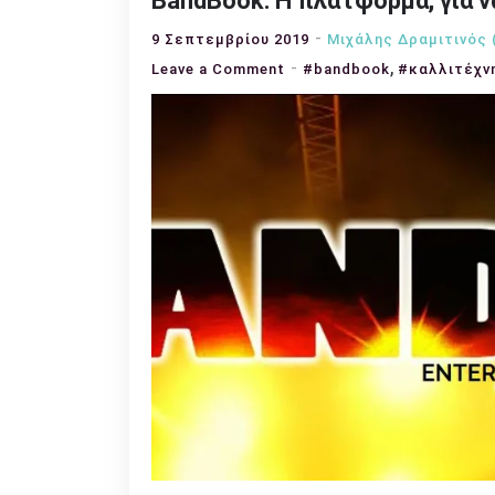
BandBook: Η πλατφόρμα, για ν
9 Σεπτεμβρίου 2019
Μιχάλης Δραμιτινός 
,
on
Leave a Comment
#bandbook
#καλλιτέχν
BandBook:
Η
πλατφόρμα,
για
να
κλείνεις
καλλιτέχνες!