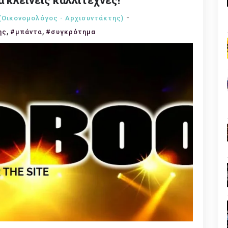
α κλείνεις καλλιτέχνες!
(Οικονομολόγος - Αρχισυντάκτης)
,
,
ης
#μπάντα
#συγκρότημα