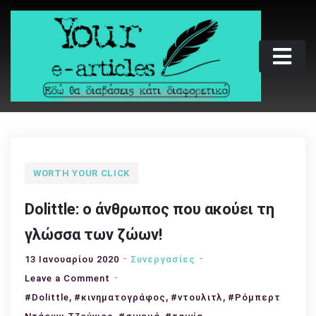
Skip
to
content
Your e-articles
Εδώ θα διαβάσεις κάτι διαφορετικό
WORTH YOUR CLICK
Dolittle: ο άνθρωπος που ακούει τη
γλώσσα των ζώων!
13 Ιανουαρίου 2020
Συνεργασίες
on
Leave a Comment
,
Dolittle:
,
,
#Dolittle
#κινηματογράφος
#ντουλιτλ
#Ρόμπερτ
ο
,
,