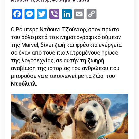
Ντάουνι Τζούνιορ
#σινεμά
#ταινία
άνθρωπος
Facebook
Messenger
Twitter
Viber
LinkedIn
Email
Copy
που
Link
ακούει
Ο Ρόμπερτ Ντάουνι Τζούνιορ, στον πρώτο
τη
του ρόλο μετά το κινηματογραφικό σύμπαν
γλώσσα
της Marvel, δίνει ζωή και φρέσκια ενέργεια
των
σε έναν από τους πιο λατρεμένους ήρωες
ζώων!
της λογοτεχνίας, σε αυτήν τη ζωηρή
αναβίωση της ιστορίας του ανθρώπου που
μπορούσε να επικοινωνεί με τα ζώα: του
Ντούλιτλ
.