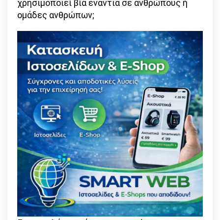
χρησιμοποιεί βία ενάντια σε ανθρώπους ή
ομάδες ανθρώπων;