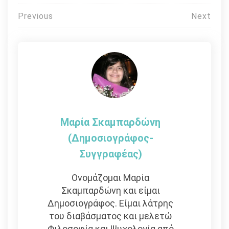
Πλοήγηση
Previous
Next
άρθρων
Μαρία Σκαμπαρδώνη
(Δημοσιογράφος-
Συγγραφέας)
Ονομάζομαι Μαρία
Σκαμπαρδώνη και είμαι
Δημοσιογράφος. Είμαι λάτρης
του διαβάσματος και μελετώ
Φιλοσοφία και Ψυχολογία από