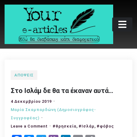
Skip
to
content
Your e-articles
Εδώ θα διαβάσεις κάτι διαφορετικό
ΑΠΌΨΕΙΣ
Στο Ισλάμ δε θα τα έκαναν αυτά…
4 Δεκεμβρίου 2019
Μαρία Σκαμπαρδώνη (Δημοσιογράφος-
Συγγραφέας)
,
,
on
Leave a Comment
#θρησκεία
#Ισλάμ
#φόβος
Στο