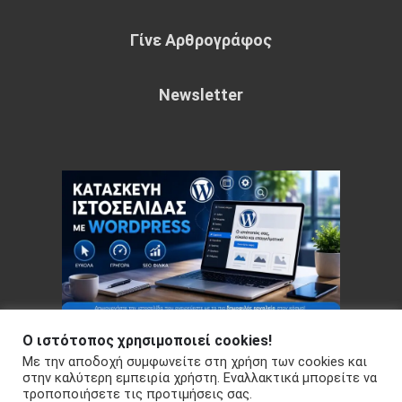
Γίνε Αρθρογράφος
Newsletter
Ο ιστότοπος χρησιμοποιεί cookies!
Με την αποδοχή συμφωνείτε στη χρήση των cookies και
Copyright © 2026 Your e-articles - WordPress Theme : by
στην καλύτερη εμπειρία χρήστη. Εναλλακτικά μπορείτε να
τροποποιήσετε τις προτιμήσεις σας.
Sparkle Themes
Πολιτική Απορρήτου