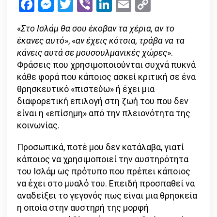
Facebook
Messenger
Twitter
Viber
LinkedIn
Email
Copy
Ισλάμ
Link
δε
«
Στο Ισλάμ θα σου έκοβαν τα χέρια, αν το
θα
έκανες αυτό
», «
αν έχεις κότσια, τράβα να τα
τα
κάνεις αυτά σε μουσουλμανικές χώρες
».
έκαναν
Φράσεις που χρησιμοποιούνται συχνά πυκνά
αυτά…
κάθε φορά που κάποιος ασκεί κριτική σε ένα
θρησκευτικό «πιστεύω» ή έχει μια
διαφορετική επιλογή στη ζωή του που δεν
είναι η «επίσημη» από την πλειονότητα της
κοινωνίας.
Προσωπικά, ποτέ μου δεν κατάλαβα, γιατί
κάποιος να χρησιμοποιεί την αυστηρότητα
του Ισλάμ ως πρότυπο που πρέπει κάποιος
να έχει στο μυαλό του. Επειδή προσπαθεί να
αναδείξει το γεγονός πως είναι μια θρησκεία
η οποία στην αυστηρή της μορφή