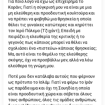
Για ποιο λόγο να έχω ως επιχείρημα το
Κοράνι; Γιατί η σύγκρισή μου να είναι με μια
μη ελεύθερη και προοδευτική κουλτούρα και
να πρέπει να φοβηθώ μια θρησκεία η οποία
θέλει τις γυναίκες κατώτερες και κηρύττει
τον Ιερό Πόλεμο (Τζιχάντ); Επειδή με
πειράζει η ελευθερία της κριτικής ή το
γεγονός πως κάποιος μπορεί να θέλει να
σχολιάσει ένα «πιστεύω» κάποιας θρησκείας;
Μα, αυτό είναι το θεμέλιο της ελεύθερης
σκέψης, όχι να προσβάλλω μεν, αλλά να λέω
ελεύθερα τη γνώμη μου.
Ποτέ μου δεν κατάλαβα αυτούς που φέρνουν
ως πρότυπο το Ισλάμ. Γιατί να φέρω το Ιράν
ως παράδειγμα και όχι τη Σουηδία η οποία
είναι προοδευτική χώρα και σέβεται όλους
τους ανθρώπους, όλες τις ομάδες ανθρώπων,