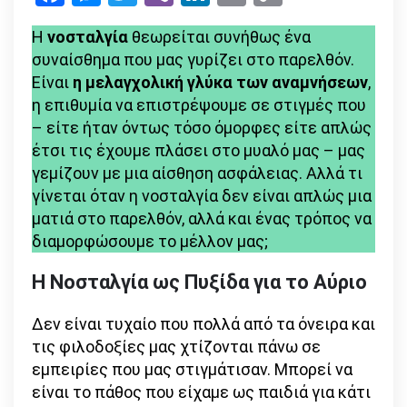
Link
Νοσταλγία
Η
νοσταλγία
θεωρείται συνήθως ένα
και
συναίσθημα που μας γυρίζει στο παρελθόν.
το
Είναι
η μελαγχολική γλύκα των αναμνήσεων
,
Μέλλον
η επιθυμία να επιστρέψουμε σε στιγμές που
– είτε ήταν όντως τόσο όμορφες είτε απλώς
έτσι τις έχουμε πλάσει στο μυαλό μας – μας
γεμίζουν με μια αίσθηση ασφάλειας. Αλλά τι
γίνεται όταν η νοσταλγία δεν είναι απλώς μια
ματιά στο παρελθόν, αλλά και ένας τρόπος να
διαμορφώσουμε το μέλλον μας;
Η Νοσταλγία ως Πυξίδα για το Αύριο
Δεν είναι τυχαίο που πολλά από τα όνειρα και
τις φιλοδοξίες μας χτίζονται πάνω σε
εμπειρίες που μας στιγμάτισαν. Μπορεί να
είναι το πάθος που είχαμε ως παιδιά για κάτι