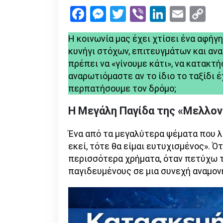
Facebook
Messenger
Twitter
Viber
LinkedI
Emai
Co
Li
Η κοινωνία μας έχει χτίσει ένα αφήγ
κυνήγι στόχων, επιτευγμάτων και ανα
πρέπει να «γίνουμε κάτι», να κατακτ
αναρωτιόμαστε αν το ίδιο το ταξίδι έχ
περπατήσουμε τον δρόμο;
Η Μεγάλη Παγίδα της «Μελλον
Ένα από τα μεγαλύτερα ψέματα που λ
εκεί, τότε θα είμαι ευτυχισμένος». 
περισσότερα χρήματα, όταν πετύχω τ
παγιδευμένους σε μια συνεχή αναμον