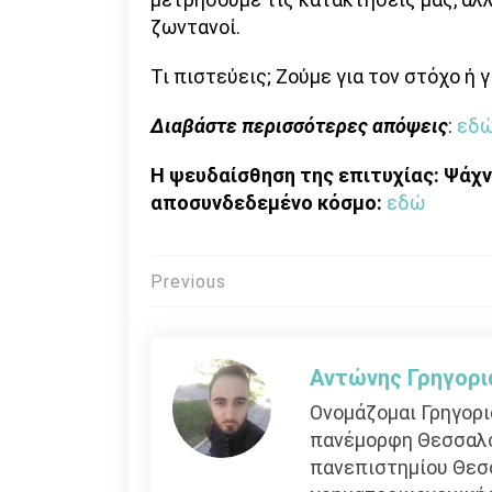
ζωντανοί.
Τι πιστεύεις; Ζούμε για τον στόχο ή γι
Διαβάστε περισσότερες απόψεις
:
εδ
Η ψευδαίσθηση της επιτυχίας: Ψάχν
αποσυνδεδεμένο κόσμο:
εδώ
Πλοήγηση
Previous
άρθρων
Αντώνης Γρηγορι
Ονομάζομαι Γρηγορι
πανέμορφη Θεσσαλον
πανεπιστημίου Θεσσ