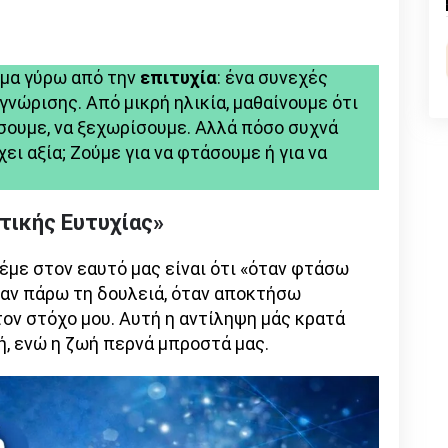
n
l
py
nk
ημα γύρω από την
επιτυχία
: ένα συνεχές
γνώρισης. Από μικρή ηλικία, μαθαίνουμε ότι
ήσουμε, να ξεχωρίσουμε. Αλλά πόσο συχνά
ει αξία; Ζούμε για να φτάσουμε ή για να
τικής Ευτυχίας»
έμε στον εαυτό μας είναι ότι «όταν φτάσω
Όταν πάρω τη δουλειά, όταν αποκτήσω
ον στόχο μου. Αυτή η αντίληψη μάς κρατά
ή, ενώ η ζωή περνά μπροστά μας.