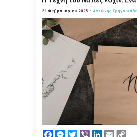
Η Τέχνη του Να Λες «Όχι»: Έ
21 Φεβρουαρίου 2025
Αντώνης Γρηγοριάδ
Facebook
Messenger
Twitter
Viber
LinkedI
Emai
Co