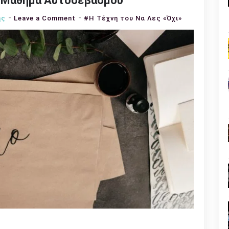
να Μάθημα Αυτοσεβασμού
on
ης
Leave a Comment
#Η Τέχνη του Να Λες «Όχι»
Η
Τέχνη
του
Να
Λες
«Όχι»:
Ένα
Μάθημα
Αυτοσεβασμού
n
l
py