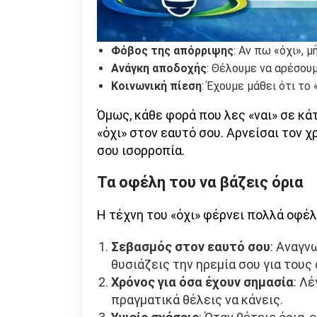
Φόβος της απόρριψης
: Αν πω «όχι», 
Ανάγκη αποδοχής
: Θέλουμε να αρέσουμ
Κοινωνική πίεση
: Έχουμε μάθει ότι το
Όμως, κάθε φορά που λες «ναι» σε κά
«όχι» στον εαυτό σου. Αρνείσαι τον χ
σου ισορροπία.
Τα οφέλη του να βάζεις όρια
Η τέχνη του «όχι» φέρνει πολλά οφέ
Σεβασμός στον εαυτό σου
: Αναγν
θυσιάζεις την ηρεμία σου για τους
Χρόνος για όσα έχουν σημασία
: Λ
πραγματικά θέλεις να κάνεις.