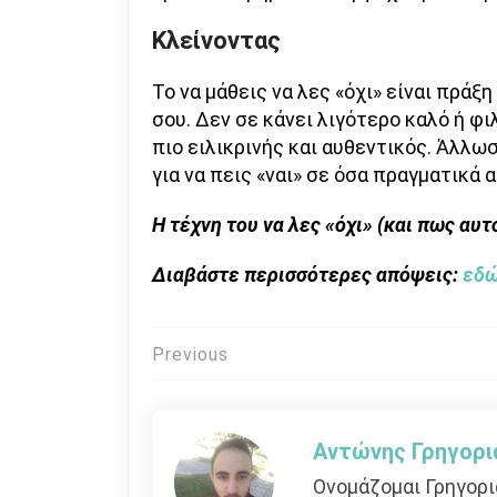
Κλείνοντας
Το να μάθεις να λες «όχι» είναι πρά
σου. Δεν σε κάνει λιγότερο καλό ή φι
πιο ειλικρινής και αυθεντικός. Άλλωσ
για να πεις «ναι» σε όσα πραγματικά α
Η τέχνη του να λες «όχι» (και πως αυτ
Διαβάστε περισσότερες απόψεις:
εδ
Πλοήγηση
Previous
άρθρων
Αντώνης Γρηγορι
Ονομάζομαι Γρηγορι