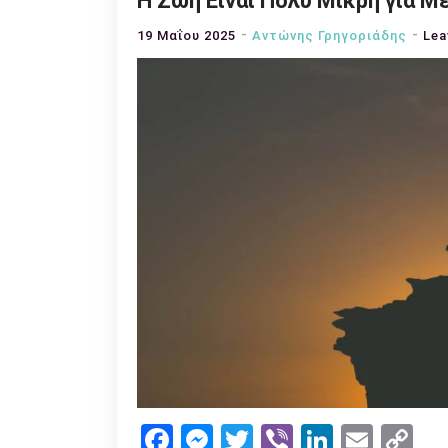
Η Ζωή Είναι Πολύ Μικρή για Μ
19 Μαΐου 2025
Αντώνης Γρηγοριάδης
Lea
Facebook
Messenger
Twitter
Viber
LinkedI
Emai
Co