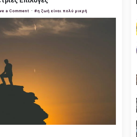
έτριες Επιλογές
on
ve a Comment
#η ζωή είναι πολύ μικρή
Η
Ζωή
Είναι
Πολύ
Μικρή
για
Μέτριες
Επιλογές
n
l
py