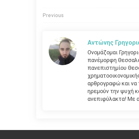
Πλοήγηση
Previous
άρθρων
Αντώνης Γρηγορι
Ονομάζομαι Γρηγορι
πανέμορφη Θεσσαλον
πανεπιστημίου Θεσσ
χρηματοοικονομικής
αρθρογραφώ και να
ηρεμούν την ψυχή κ
ανεπιφύλακτα! Με 