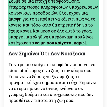
Ζούμε σε μια εποχή υπερφόρτωσης.
Καίγεται
Υπερφόρτωσης πληροφοριών, υποχρεώσεων,
Κάρφι
κοινωνικών προσδοκιών. Όλοι έχουν μια
άποψη για το τι πρέπει να κάνεις, πώς να το
κάνεις, και πόσο καλά θα έπρεπε ήδη να το
έχεις κάνει. Και μέσα σε όλο αυτό το χάος,
υπάρχει μια αληθινή υπερδύναμη που λίγοι
κατέχουν: το
να μη σου καίγεται καρφί
.
Δεν Σημαίνει Ότι Δεν Νοιάζεσαι
Το να μη σου καίγεται καρφί δεν σημαίνει να
είσαι αδιάφορος ή να ζεις στον κόσμο σου.
Σημαίνει να ξέρεις να ξεχωρίζεις τι
πραγματικά έχει σημασία και τι όχι. Σημαίνει
να σταματήσεις να δίνεις ενέργεια σε
γνώμες, δράματα και υποχρεώσεις που δεν
προσθέτουν τίποτα στη ζωή σου.