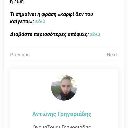
η ζωή.
Τι σημαίνει η φράση «καρφί δεν του
καίγεται»:
εδώ
Διαβάστε περισσότερες απόψεις:
εδώ
Πλοήγηση
Previous
Next
άρθρων
Αντώνης Γρηγοριάδης
Ονομάζομαι Γρηγοριάδης