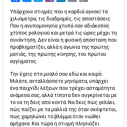
Link
απόσταση
Υπάρχουν στιγμές που η καρδιά αγνοεί τα
δεν
χιλιόμετρα, τις διαδρομές, τις αποστάσεις.
είναι
Που η ανυπομονησία χτυπά σαν αδιάκοπος
τίποτα
χτύπος ρολογιού και μετρά τις ώρες μέχρι τη
μπροστά
συνάντηση. Δεν είναι η φυσική απόσταση που
στην
προβληματίζει, αλλά η αγωνία της πρώτης
έλξη
ματιάς, της πρώτης κίνησης, του πρώτου
αγγίγματος.
Την έχεις στο μυαλό σου εδώ και καιρό.
Μιλάτε, ανταλλάσσετε μηνύματα, υπάρχει
ένα παιχνίδι λέξεων που τρέχει ασταμάτητα
ανάμεσα σας, αλλά τίποτα δεν συγκρίνεται με
το να τη δεις από κοντά. Να δεις πώς γελάει,
πώς παίζει με τα μαλλιά της όταν σκέφτεται,
πώς χαμηλώνει το βλέμμα όταν νιώθει
αμήχανα. Και τώρα η στιγμή πλησιάζει.