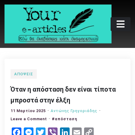
Skip
to
content
Your e-articles
Εδώ θα διαβάσεις κάτι διαφορετικό
ΑΠΌΨΕΙΣ
Όταν η απόσταση δεν είναι τίποτα
μπροστά στην έλξη
11 Μαρτίου 2025
Αντώνης Γρηγοριάδης
on
Leave a Comment
#απόσταση
Όταν
Facebook
Messenger
Twitter
Viber
LinkedIn
Email
Copy
η