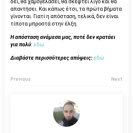
δει, θα χαμογελάσει, θα σκεφτεί λίγο και θα
απαντήσει. Και κάπως έτσι, τα πρώτα βήματα
γίνονται. Γιατί η απόσταση, τελικά, δεν είναι
τίποτα μπροστά στην έλξη.
Η απόσταση ανάμεσα μας, ποτέ δεν κρατάει
για πολύ
:
εδώ
Διαβάστε περισσότερες απόψεις:
εδώ
Πλοήγηση
Previous
Next
άρθρων