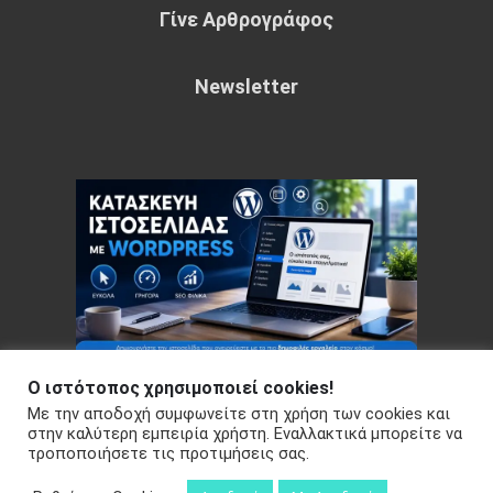
Γίνε Αρθρογράφος
Newsletter
Ο ιστότοπος χρησιμοποιεί cookies!
Με την αποδοχή συμφωνείτε στη χρήση των cookies και
Copyright © 2026 Your e-articles - WordPress Theme : by
στην καλύτερη εμπειρία χρήστη. Εναλλακτικά μπορείτε να
τροποποιήσετε τις προτιμήσεις σας.
Sparkle Themes
Πολιτική Απορρήτου