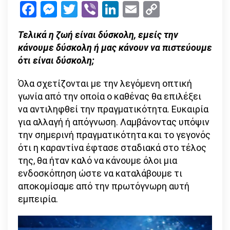
Facebook
Messenger
Twitter
Viber
LinkedIn
Email
Copy
είναι
Link
δύσκολη
Τελικά η ζωή είναι δύσκολη, εμείς την
ή
κάνουμε δύσκολη ή μας κάνουν να πιστεύουμε
εμείς
ότι είναι δύσκολη;
την
κάνουμε;
Όλα σχετίζονται με την λεγόμενη οπτική
γωνία από την οποία ο καθένας θα επιλέξει
να αντιληφθεί την πραγματικότητα. Ευκαιρία
για αλλαγή ή απόγνωση. Λαμβάνοντας υπόψιν
την σημερινή πραγματικότητα και το γεγονός
ότι η καραντίνα έφτασε σταδιακά στο τέλος
της, θα ήταν καλό να κάνουμε όλοι μια
ενδοσκόπηση ώστε να καταλάβουμε τι
αποκομίσαμε από την πρωτόγνωρη αυτή
εμπειρία.