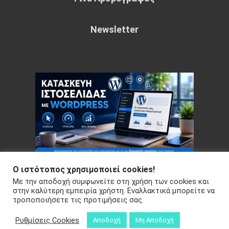
Newsletter
Ο ιστότοπος χρησιμοποιεί cookies!
Με την αποδοχή συμφωνείτε στη χρήση των cookies και
Copyright © 2026 Your e-articles - WordPress Theme : by
στην καλύτερη εμπειρία χρήστη. Εναλλακτικά μπορείτε να
τροποποιήσετε τις προτιμήσεις σας.
Sparkle Themes
Πολιτική Απορρήτου
Ρυθμίσεις Cookies
Αποδοχή
Μη Αποδοχή