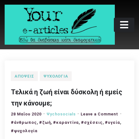
Skip
to
content
Your e-articles
Εδώ θα διαβάσεις κάτι διαφορετικό
ΑΠΌΨΕΙΣ
ΨΥΧΟΛΟΓΊΑ
Τελικά η ζωή είναι δύσκολη ή εμείς
την κάνουμε;
on
28 Μαΐου 2020
Ψychosocials
Leave a Comment
,
,
,
,
Τελικά
,
#άνθρωπος
#ζωή
#καραντίνα
#σχέσεις
#υγεία
η
#ψυχολογία
ζωή