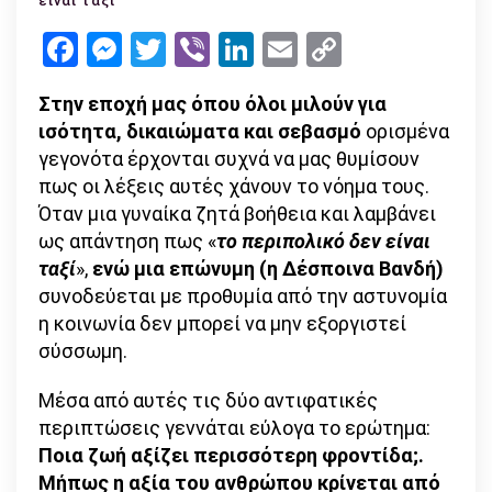
είναι ταξί
είναι
Facebook
Messenger
Twitter
Viber
LinkedIn
Email
Copy
ταξί
Link
αν
Στην εποχή μας όπου όλοι μιλούν για
σε
ισότητα, δικαιώματα και σεβασμό
ορισμένα
λένε
γεγονότα έρχονται συχνά να μας θυμίσουν
Βανδή
πως οι λέξεις αυτές χάνουν το νόημα τους.
και
Όταν μια γυναίκα ζητά βοήθεια και λαμβάνει
όχι
ως απάντηση πως «
το περιπολικό δεν είναι
Κυριακή
ταξί
»,
ενώ μια επώνυμη (η Δέσποινα Βανδή)
συνοδεύεται με προθυμία από την αστυνομία
η κοινωνία δεν μπορεί να μην εξοργιστεί
σύσσωμη.
Μέσα από αυτές τις δύο αντιφατικές
περιπτώσεις γεννάται εύλογα το ερώτημα:
Ποια ζωή αξίζει περισσότερη φροντίδα;.
Μήπως η αξία του ανθρώπου κρίνεται από