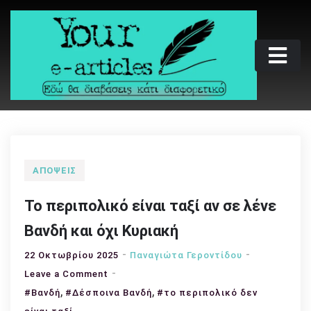
Skip
to
content
Your e-articles
Εδώ θα διαβάσεις κάτι διαφορετικό
ΑΠΌΨΕΙΣ
Το περιπολικό είναι ταξί αν σε λένε
Βανδή και όχι Κυριακή
22 Οκτωβρίου 2025
Παναγιώτα Γεροντίδου
on
Leave a Comment
,
Το
,
#Βανδή
#Δέσποινα Βανδή
#το περιπολικό δεν
περιπολικό