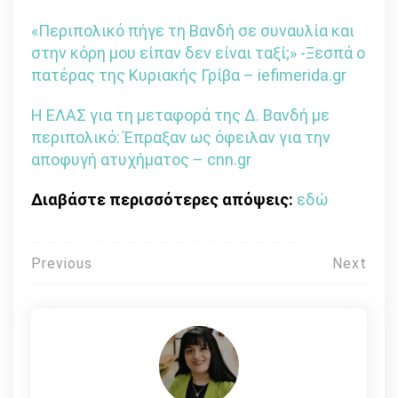
«Περιπολικό πήγε τη Βανδή σε συναυλία και
στην κόρη μου είπαν δεν είναι ταξί;» -Ξεσπά ο
πατέρας της Κυριακής Γρίβα – iefimerida.gr
Η ΕΛΑΣ για τη μεταφορά της Δ. Βανδή με
περιπολικό: Έπραξαν ως όφειλαν για την
αποφυγή ατυχήματος – cnn.gr
Διαβάστε περισσότερες απόψεις:
εδώ
Πλοήγηση
Previous
Next
άρθρων