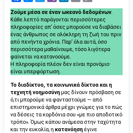
Link
της
Ζούμε μέσα σε έναν ωκεανό δεδομένων
.
πληροφορίας
Κάθε λεπτό παράγονται περισσότερες
ή
πληροφορίες απ’ όσες μπορούσε να διαβάσει
η
ένας άνθρωπος σε ολόκληρη τη ζωή του πριν
αρχή
από πενήντα χρόνια. Παρ’ όλα αυτά, όσο
της
περισσότερα μαθαίνουμε, τόσο λιγότερα
κατανόησης;
φαίνεται να κατανοούμε.
Η πληροφορία πλέον δεν είναι προνόμιο·
είναι υπερφόρτωση.
Το διαδίκτυο, τα κοινωνικά δίκτυα και η
τεχνητή νοημοσύνη
μας δίνουν πρόσβαση σε
ό,τι μπορούμε να φανταστούμε — από
επιστημονικά άρθρα μέχρι γνώμες για το πώς
να δέσεις τα κορδόνια σου «με πιο αποδοτικό
τρόπο». Όμως κάπου ανάμεσα στην ταχύτητα
και την ευκολία, η
κατανόηση
έγινε