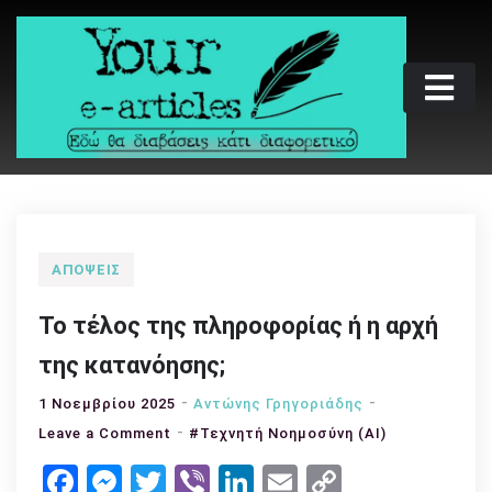
Skip
to
content
Your e-articles
Εδώ θα διαβάσεις κάτι διαφορετικό
ΑΠΌΨΕΙΣ
Το τέλος της πληροφορίας ή η αρχή
της κατανόησης;
1 Νοεμβρίου 2025
Αντώνης Γρηγοριάδης
on
Leave a Comment
#Τεχνητή Νοημοσύνη (AI)
Το
Facebook
Messenger
Twitter
Viber
LinkedIn
Email
Copy
τέλος