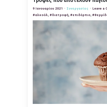
Τροφές που αποτελούν παγίδ
9 Ιανουαρίου 2021
Συνεργασίες
Leave a
,
,
,
#αλκοόλ
#διατροφή
#επιδόρπιο
#θερμίδ