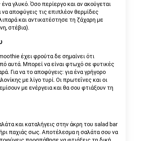
 ένα γλυκό. Όσο περίεργο και αν ακούγεται
ια να αποφύγεις τις επιπλέον θερμίδες
λιπαρά και αντικατέστησε τη ζάχαρη με
νη, στέβια).
υ
moothie έχει φρούτα δε σημαίνει ότι
πό αυτά. Μπορεί να είναι φτωχό σε φυτικές
ρά. Για να το αποφύγεις: για ένα γρήγορο
ονίκης με λίγο τυρί. Οι πρωτεΐνες και οι
μίσουν με ενέργεια και θα σου φτιάξουν τη
αλάτα και καταλήγεις στην άκρη του salad bar
ήρι παχιάς σως. Αποτέλεσμα η σαλάτα σου να
αποφύγεις προσπάθησε να φτιάξεις τη δική