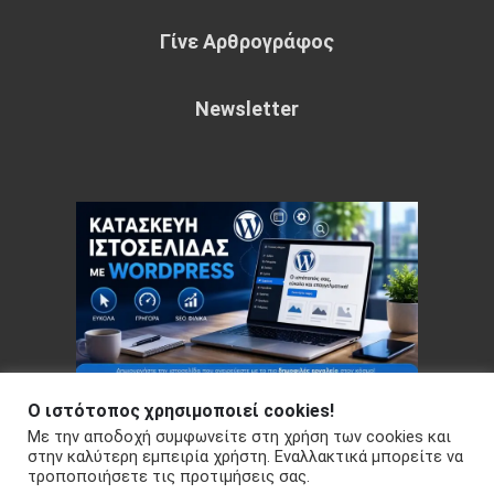
Γίνε Αρθρογράφος
Newsletter
Ο ιστότοπος χρησιμοποιεί cookies!
Με την αποδοχή συμφωνείτε στη χρήση των cookies και
Copyright © 2026 Your e-articles - WordPress Theme : by
στην καλύτερη εμπειρία χρήστη. Εναλλακτικά μπορείτε να
τροποποιήσετε τις προτιμήσεις σας.
Sparkle Themes
Πολιτική Απορρήτου