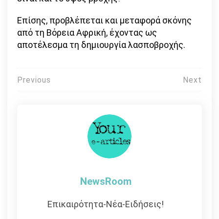
Επίσης, προβλέπεται και μεταφορά σκόνης
από τη Βόρεια Αφρική, έχοντας ως
αποτέλεσμα τη δημιουργία λασποβροχής.
Πλοήγηση
Previous
Next
άρθρων
NewsRoom
Επικαιρότητα-Νέα-Ειδήσεις!