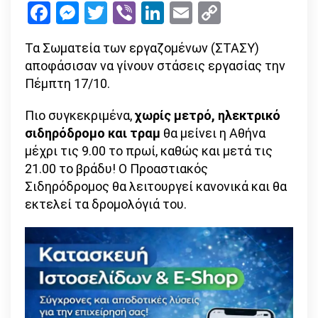
Facebook
Messenger
Twitter
Viber
LinkedIn
Email
Copy
στα
Link
ΜΜΜ
Τα Σωματεία των εργαζομένων (ΣΤΑΣΥ)
την
αποφάσισαν να γίνουν στάσεις εργασίας την
Πέμπτη
Πέμπτη 17/10.
17/10
Πιο συγκεκριμένα,
χωρίς μετρό, ηλεκτρικό
σιδηρόδρομο και τραμ
θα μείνει η Αθήνα
μέχρι τις 9.00 το πρωί, καθώς και μετά τις
21.00 το βράδυ! Ο Προαστιακός
Σιδηρόδρομος θα λειτουργεί κανονικά και θα
εκτελεί τα δρομολόγιά του.