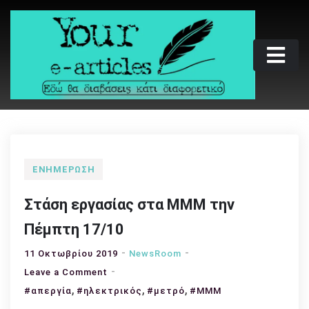
Skip
to
content
Your e-articles
Εδώ θα διαβάσεις κάτι διαφορετικό
ΕΝΗΜΈΡΩΣΗ
Στάση εργασίας στα ΜΜΜ την
Πέμπτη 17/10
11 Οκτωβρίου 2019
NewsRoom
on
Leave a Comment
,
Στάση
,
,
#απεργία
#ηλεκτρικός
#μετρό
#ΜΜΜ
εργασίας