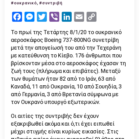
θανατη
,
#ουκρανικό
#συντριβή
συντριβ
Facebook
Messenger
Twitter
Viber
LinkedIn
Email
Copy
του
Link
ουκρανι
Το πρωί της Τετάρτης 8/1/20 το ουκρανικό
αεροσκ
αεροσκάφος Boeing 737-800NG συνετρίβη
στο
μετά την απογείωσή του από την Τεχεράνη
Ιράν
με κατεύθυνση το Κίεβο. 176 άνθρωποι που
–
βρίσκονταν μέσα στο αεροσκάφος έχασαν τη
τι
ζωή τους (πλήρωμα και επιβάτες). Μεταξύ
συνέβη;
των θυμάτων ήταν 82 από το Ιράν, 63 από
Καναδά, 11 από Ουκρανία, 10 από Σουηδία, 3
από Γερμανία, 3 από Βρετανία σύμφωνα με
τον Ουκρανό υπουργό εξωτερικών.
Οι αιτίες της συντριβής δεν έχουν
εξακριβωθεί ακόμα και ό,τι έχει ειπωθεί
μέχρι στιγμής είναι κυρίως εικασίες. Στις