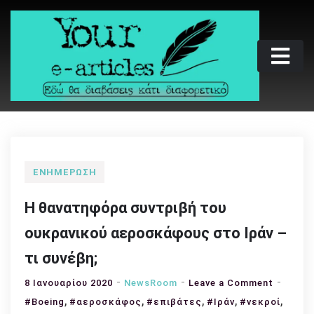
Skip
to
content
Your e-articles
Εδώ θα διαβάσεις κάτι διαφορετικό
ΕΝΗΜΈΡΩΣΗ
Η θανατηφόρα συντριβή του
ουκρανικού αεροσκάφους στο Ιράν –
τι συνέβη;
on
8 Ιανουαρίου 2020
NewsRoom
Leave a Comment
,
,
,
,
Η
,
#Boeing
#αεροσκάφος
#επιβάτες
#Ιράν
#νεκροί