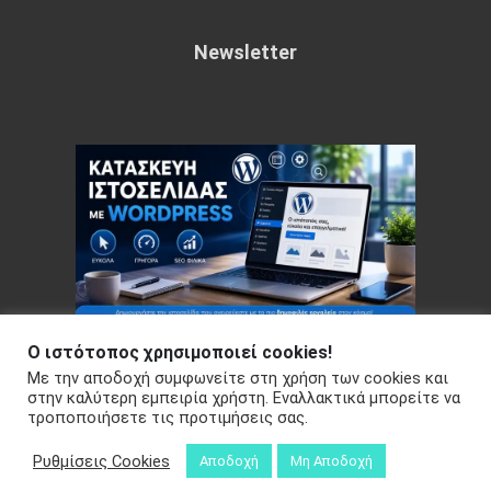
Newsletter
Ο ιστότοπος χρησιμοποιεί cookies!
Με την αποδοχή συμφωνείτε στη χρήση των cookies και
Copyright © 2026 Your e-articles - WordPress Theme : by
στην καλύτερη εμπειρία χρήστη. Εναλλακτικά μπορείτε να
τροποποιήσετε τις προτιμήσεις σας.
Sparkle Themes
Πολιτική Απορρήτου
Ρυθμίσεις Cookies
Αποδοχή
Μη Αποδοχή