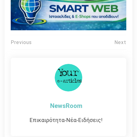
Πλοήγηση
Previous
Next
άρθρων
NewsRoom
Επικαιρότητα-Νέα-Ειδήσεις!