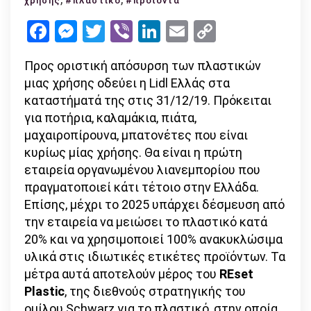
χρήσης
#πλαστικό
#προϊόντα
Ελλάς
Facebook
Messenger
Twitter
Viber
LinkedIn
Email
Copy
καταργεί
Link
τα
Προς οριστική απόσυρση των πλαστικών
πλαστικά
μιας χρήσης οδεύει η Lidl Ελλάς στα
μίας
καταστήματά της στις 31/12/19. Πρόκειται
χρήσης
για ποτήρια, καλαμάκια, πιάτα,
το
μαχαιροπίρουνα, μπατονέτες που είναι
τέλος
κυρίως μίας χρήσης. Θα είναι η πρώτη
του
εταιρεία οργανωμένου λιανεμπορίου που
έτους!
πραγματοποιεί κάτι τέτοιο στην Ελλάδα.
Επίσης, μέχρι το 2025 υπάρχει δέσμευση από
την εταιρεία να μειώσει το πλαστικό κατά
20% και να χρησιμοποιεί 100% ανακυκλώσιμα
υλικά στις ιδιωτικές ετικέτες προϊόντων. Τα
μέτρα αυτά αποτελούν μέρος του
REset
Plastic
, της διεθνούς στρατηγικής του
ομίλου Schwarz για το πλαστικό, στην οποία