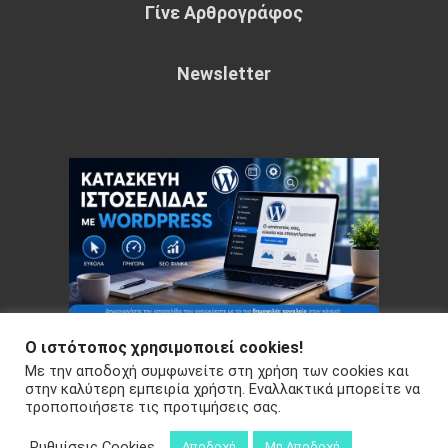
Γίνε Αρθρογράφος
Newsletter
Ο ιστότοπος χρησιμοποιεί cookies!
Με την αποδοχή συμφωνείτε στη χρήση των cookies και
Copyright © 2026 Your e-articles - WordPress Theme : by
στην καλύτερη εμπειρία χρήστη. Εναλλακτικά μπορείτε να
τροποποιήσετε τις προτιμήσεις σας.
Sparkle Themes
Πολιτική Απορρήτου
Ρυθμίσεις Cookies
Αποδοχή
Μη Αποδοχή