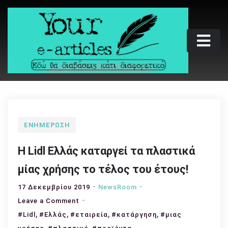
Skip
to
content
Your e-articles
Εδώ θα διαβάσεις κάτι διαφορετικό
ΕΝΗΜΈΡΩΣΗ
Η Lidl Ελλάς καταργεί τα πλαστικά
μίας χρήσης το τέλος του έτους!
17 Δεκεμβρίου 2019
NewsRoom
on
Leave a Comment
,
,
Η
,
,
#Lidl
#Ελλάς
#εταιρεία
#κατάργηση
#μιας
Lidl
,
,