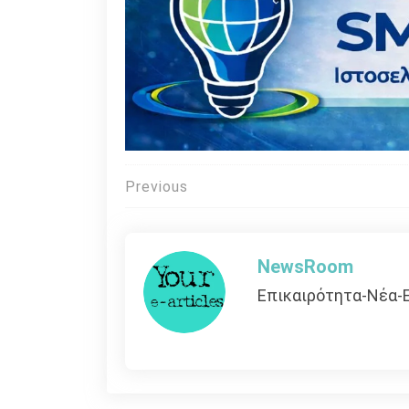
Πλοήγηση
Previous
άρθρων
NewsRoom
Επικαιρότητα-Νέα-Ε