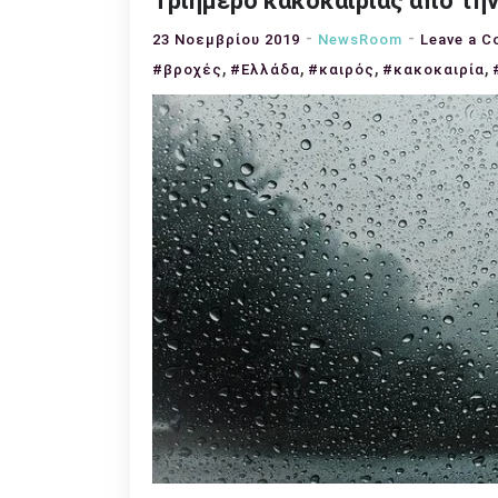
Τριήμερο κακοκαιρίας από την
23 Νοεμβρίου 2019
NewsRoom
Leave a 
,
,
,
,
#βροχές
#Ελλάδα
#καιρός
#κακοκαιρία