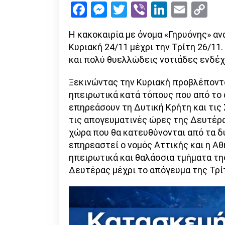
Facebook
Messenger
Twitter
Viber
LinkedI
Emai
Co
Li
Η κακοκαιρία με όνομα «Γηρυόνης» αν
Κυριακή 24/11 μέχρι την Τρίτη 26/11
και πολύ θυελλώδεις νοτιάδες ενδέχ
Ξεκινώντας την Κυριακή προβλέποντα
ηπειρωτικά κατά τόπους που από το 
επηρεάσουν τη Δυτική Κρήτη και τις 
τις απογευματινές ώρες της Δευτέρα
χώρα που θα κατευθύνονται από τα δυ
επηρεαστεί ο νομός Αττικής και η Αθ
ηπειρωτικά και θαλάσσια τμήματα τη
Δευτέρας μέχρι το απόγευμα της Τρίτ