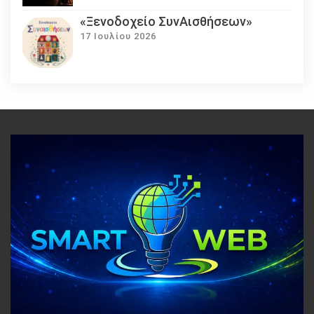
«Ξενοδοχείο ΣυνΑισθήσεων»
17 Ιουλίου 2026