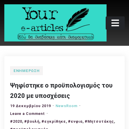
Skip
to
content
Your e-articles
Εδώ θα διαβάσεις κάτι διαφορετικό
ΕΝΗΜΈΡΩΣΗ
Ψηφίστηκε ο προϋπολογισμός του
2020 με υποσχέσεις
19 Δεκεμβρίου 2019
NewsRoom
on
Leave a Comment
,
,
Ψηφίστηκε
,
,
,
#2020
#βουλή
#εγκρίθηκε
#ενφια
#Μητσοτάκης
ο