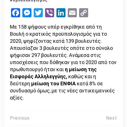
#προϋπολογισμός
προϋπολογισμός
Facebook
Messenger
Twitter
Viber
LinkedIn
Email
Copy
του
Link
2020
Με 158 ψήφους υπέρ εγκρίθηκε από τη
με
Βουλή ο κρατικός προϋπολογισμός για το
υποσχέσεις
2020, ψηφίζοντας κατά 139 βουλευτές.
Απουσίαζαν 3 βουλευτές οπότε στο σύνολο
ψήφισαν 297 βουλευτές. Ανάμεσα στις
υποσχέσεις που δόθηκαν για το 2020 από τον
πρωθυπουργό ήταν και
η μείωση της
Εισφοράς Αλληλεγγύης,
καθώς και η
δεύτερη
μείωση του ΕΝΦΙΑ
κατά 8% σε
συνδυασμό όμως, με τις νέες αντικειμενικές
αξίες.
Πλοήγηση
Previous
Next