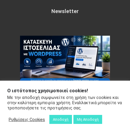
Newsletter
Ο ιστότοπος χρησιμοποιεί cookies!
Με την αποδοχή συμφωνείτε στη χρήση των cookies και
Copyright © 2026 Your e-articles - WordPress Theme : by
στην καλύτερη εμπειρία χρήστη. Εναλλακτικά μπορείτε να
Sparkle Themes
Πολιτική Απορρήτου
τροποποιήσετε τις προτιμήσεις σας.
Ρυθμίσεις Cookies
Αποδοχή
Μη Αποδοχή