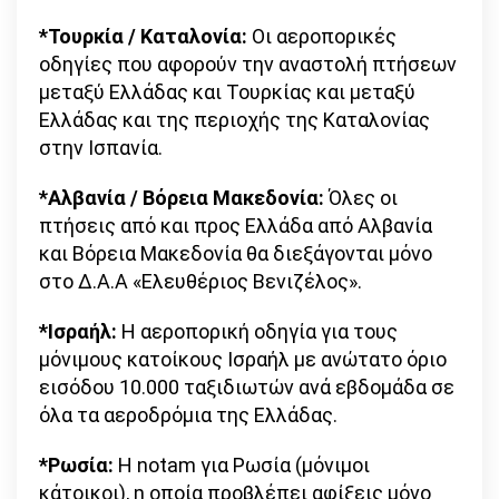
*Τουρκία / Καταλονία:
Οι αεροπορικές
οδηγίες που αφορούν την αναστολή πτήσεων
μεταξύ Ελλάδας και Τουρκίας και μεταξύ
Ελλάδας και της περιοχής της Καταλονίας
στην Ισπανία.
*Αλβανία / Βόρεια Μακεδονία:
Όλες οι
πτήσεις από και προς Ελλάδα από Αλβανία
και Βόρεια Μακεδονία θα διεξάγονται μόνο
στο Δ.Α.Α «Ελευθέριος Βενιζέλος».
*Ισραήλ:
Η αεροπορική οδηγία για τους
μόνιμους κατοίκους Ισραήλ με ανώτατο όριο
εισόδου 10.000 ταξιδιωτών ανά εβδομάδα σε
όλα τα αεροδρόμια της Ελλάδας.
*Ρωσία:
Η notam για Ρωσία (μόνιμοι
κάτοικοι), η οποία προβλέπει αφίξεις μόνο