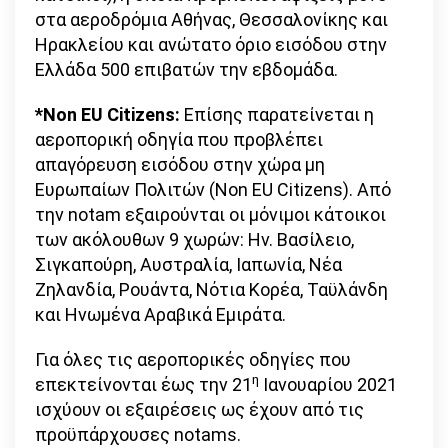
στα αεροδρόμια Αθήνας, Θεσσαλονίκης και
Ηρακλείου και ανώτατο όριο εισόδου στην
Ελλάδα 500 επιβατών την εβδομάδα.
*Νon
EU
Citizens
:
Επίσης παρατείνεται η
αεροπορική οδηγία που προβλέπει
απαγόρευση εισόδου στην χώρα μη
Ευρωπαίων Πολιτών (Non EU Citizens). Από
την notam εξαιρούνται οι μόνιμοι κάτοικοι
των ακόλουθων 9 χωρών: Ην. Βασίλειο,
Σιγκαπούρη, Αυστραλία, Ιαπωνία, Νέα
Ζηλανδία, Ρουάντα, Νότια Κορέα, Ταϋλάνδη
και Ηνωμένα Αραβικά Εμιράτα.
Για όλες τις αεροπορικές οδηγίες που
η
επεκτείνονται έως την 21
Ιανουαρίου 2021
ισχύουν οι εξαιρέσεις ως έχουν από τις
προϋπάρχουσες notams.