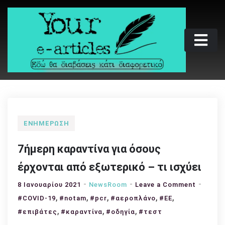
Skip
to
content
Your e-articles
Εδώ θα διαβάσεις κάτι διαφορετικό
ΕΝΗΜΈΡΩΣΗ
7ήμερη καραντίνα για όσους
έρχονται από εξωτερικό – τι ισχύει
on
8 Ιανουαρίου 2021
NewsRoom
Leave a Comment
,
,
,
,
,
7ήμερη
#COVID-19
#notam
#pcr
#αεροπλάνο
#ΕΕ
καραντί
,
,
,
#επιβάτες
#καραντίνα
#οδηγία
#τεστ
για