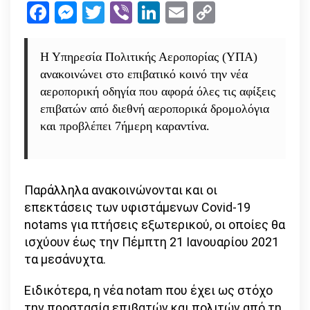
Facebook
Messenger
Twitter
Viber
LinkedIn
Email
Copy
όσους
Link
έρχοντα
από
Η Υπηρεσία Πολιτικής Αεροπορίας (ΥΠΑ)
εξωτερ
ανακοινώνει στο επιβατικό κοινό την νέα
–
αεροπορική οδηγία που αφορά όλες τις αφίξεις
τι
επιβατών από διεθνή αεροπορικά δρομολόγια
ισχύει
και προβλέπει 7ήμερη καραντίνα.
Παράλληλα ανακοινώνονται και οι
επεκτάσεις των υφιστάμενων Covid-19
notams για πτήσεις εξωτερικού, οι οποίες θα
ισχύουν έως την Πέμπτη 21 Ιανουαρίου 2021
τα μεσάνυχτα.
Ειδικότερα, η νέα notam που έχει ως στόχο
την προστασία επιβατών και πολιτών από τη