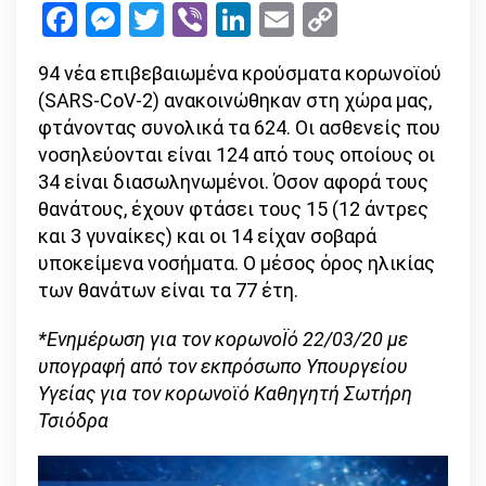
Facebook
Messenger
Twitter
Viber
LinkedIn
Email
Copy
κορωνοϊ
Link
στην
94 νέα επιβεβαιωμένα κρούσματα κορωνοϊού
Ελλάδα
(SARS-CoV-2) ανακοινώθηκαν στη χώρα μας,
–
φτάνοντας συνολικά τα 624. Οι ασθενείς που
στους
νοσηλεύονται είναι 124 από τους οποίους οι
15
34 είναι διασωληνωμένοι. Όσον αφορά τους
οι
θανάτους, έχουν φτάσει τους 15 (12 άντρες
θάνατοι
και 3 γυναίκες) και οι 14 είχαν σοβαρά
υποκείμενα νοσήματα. Ο μέσος όρος ηλικίας
των θανάτων είναι τα 77 έτη.
*Ενημέρωση για τον κορωνοΪό 22/03/20 με
υπογραφή από τον εκπρόσωπο Υπουργείου
Υγείας για τον κορωνοϊό Καθηγητή Σωτήρη
Τσιόδρα