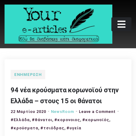
Skip
to
content
Your e-articles
Εδώ θα διαβάσεις κάτι διαφορετικό
ΕΝΗΜΈΡΩΣΗ
94 νέα κρούσματα κορωνοϊού στην
Ελλάδα – στους 15 οι θάνατοι
on
22 Μαρτίου 2020
NewsRoom
Leave a Comment
,
,
,
,
94
#Ελλάδα
#θάνατοι
#κορονοιος
#κορωνοϊός
νέα
,
,
#κρούσματα
#τσιόδρας
#υγεία
κρούσμα