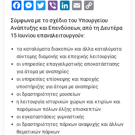
Facebook
Messenger
Twitter
Viber
LinkedIn
Email
Copy
«ανοίγει»
Link
από
Σύμφωνα με το σχέδιο του Υπουργείου
15
Ανάπτυξης και Επενδύσεων, από τη Δευτέρα
Ιουνίου
15 Ιουνίου επαναλειτουργούν:
τα καταλύματα διακοπών και άλλα καταλύματα
σύντομης διαμονής και εποχικής λειτουργίας
οι υπηρεσίες επαγγελματικής αποκατάστασης
για άτομα με αναπηρίες
οι υπηρεσίες επίσκεψης και παροχής
υποστήριξης για άτομα με αναπηρίες
οι δραστηριότητες μουσείων
η λειτουργία ιστορικών χώρων και κτιρίων και
παρόμοιων πόλων έλξης επισκεπτών
οι εγκαταστάσεις γυμναστικής
οι δραστηριότητες πάρκων αναψυχής και άλλων
θεματικών πάρκων