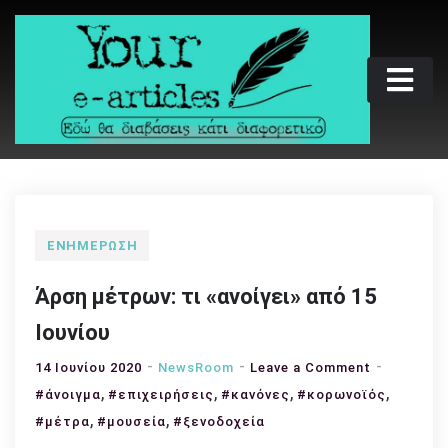
Skip
to
content
Your e-articles
Εδώ θα διαβάσεις κάτι διαφορετικό
ΕΝΗΜΈΡΩΣΗ
Άρση μέτρων: τι «ανοίγει» από 15
Ιουνίου
on
14 Ιουνίου 2020
NewsRoom
Leave a Comment
,
,
,
Άρση
,
#άνοιγμα
#επιχειρήσεις
#κανόνες
#κορωνοϊός
μέτρων:
,
,
#μέτρα
#μουσεία
#ξενοδοχεία
τι