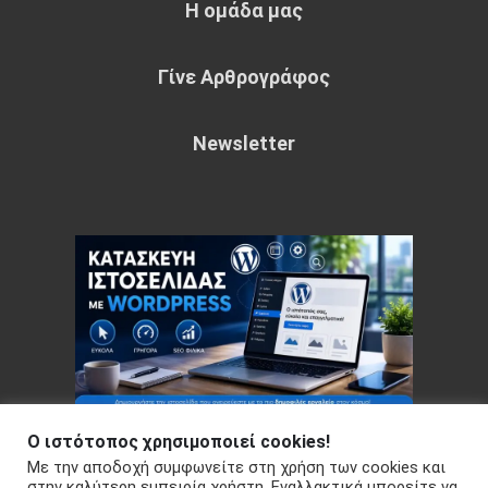
Η ομάδα μας
Γίνε Αρθρογράφος
Newsletter
Ο ιστότοπος χρησιμοποιεί cookies!
Με την αποδοχή συμφωνείτε στη χρήση των cookies και
Copyright © 2026 Your e-articles - WordPress Theme : by
στην καλύτερη εμπειρία χρήστη. Εναλλακτικά μπορείτε να