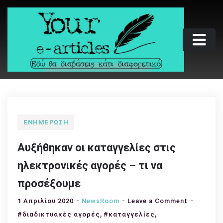
Skip
to
content
Your e-articles
Εδώ θα διαβάσεις κάτι διαφορετικό
ΕΝΗΜΈΡΩΣΗ
Αυξήθηκαν οι καταγγελίες στις
ηλεκτρονικές αγορές – τι να
προσέξουμε
on
1 Απριλίου 2020
NewsRoom
Leave a Comment
,
,
Αυξήθηκα
#διαδικτυακές αγορές
#καταγγελίες