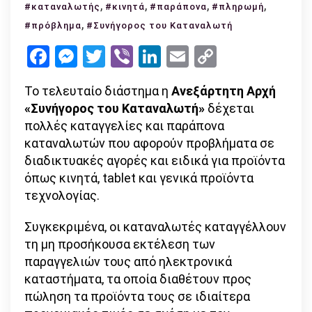
οι
,
,
,
,
#καταναλωτής
#κινητά
#παράπονα
#πληρωμή
καταγγελ
,
#πρόβλημα
#Συνήγορος του Καταναλωτή
στις
Facebook
Messenger
Twitter
Viber
LinkedIn
Email
Copy
ηλεκτρον
Link
αγορές
Το τελευταίο διάστημα η
Ανεξάρτητη Αρχή
–
«Συνήγορος του Καταναλωτή»
δέχεται
τι
πολλές καταγγελίες και παράπονα
να
καταναλωτών που αφορούν προβλήματα σε
προσέξου
διαδικτυακές αγορές και ειδικά για προϊόντα
όπως κινητά, tablet και γενικά προϊόντα
τεχνολογίας.
Συγκεκριμένα, οι καταναλωτές καταγγέλλουν
τη μη προσήκουσα εκτέλεση των
παραγγελιών τους από ηλεκτρονικά
καταστήματα, τα οποία διαθέτουν προς
πώληση τα προϊόντα τους σε ιδιαίτερα