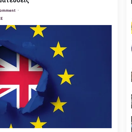
γματεύσεις
on
Comment
Brexit:
ΕΕ
Τι
γίνεται
στις
διαπραγματεύσεις