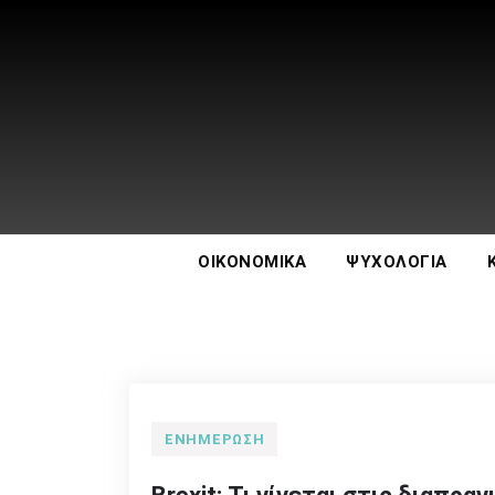
Skip
to
content
Your e-art
Εδώ θα διαβάσεις κάτι διαφορετικό
ΟΙΚΟΝΟΜΙΚΆ
ΨΥΧΟΛΟΓΊΑ
ΕΝΗΜΈΡΩΣΗ