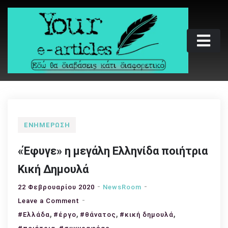
Skip
to
content
Your e-articles
Εδώ θα διαβάσεις κάτι διαφορετικό
ΕΝΗΜΈΡΩΣΗ
«Έφυγε» η μεγάλη Ελληνίδα ποιήτρια
Κική Δημουλά
22 Φεβρουαρίου 2020
NewsRoom
on
Leave a Comment
,
,
«Έφυγε»
,
,
#Ελλάδα
#έργο
#θάνατος
#κική δημουλά
η
,