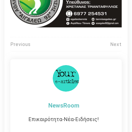
Πλοήγηση
Previous
Next
άρθρων
NewsRoom
Επικαιρότητα-Νέα-Ειδήσεις!