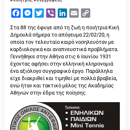
#ποιήτρια
#συγγραφέας
μεγάλη
Facebook
Messenger
Twitter
Viber
LinkedIn
Email
Copy
Ελληνίδα
Link
ποιήτρια
Στα 88 της έφυγε από τη ζωή η ποιήτρια Κική
Κική
Δημουλά σήμερα το απόγευμα 22/02/20, η
Δημουλά
οποία τον τελευταίο καιρό νοσηλευόταν με
καρδιολογικά και αναπνευστικά προβλήματα.
Γεννήθηκε στην Αθήνα στις 6 Ιουνίου 1931
έχοντας αφήσει στην ελληνική κληρονομιά
ένα αξιόλογο συγγραφικό έργο. Παράλληλα
είχε διακριθεί και τιμηθεί με πολλά βραβεία,
ενώ ήταν και τακτικό μέλος της Ακαδημίας
Αθηνών στην έδρα της ποίησης.