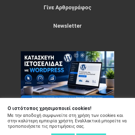
Γίνε Αρθρογράφος
Newsletter
Ο ιστότοπος χρησιμοποιεί cookies!
Με την αποδοχή συμφωνείτε στη χρήση των cookies και
Copyright © 2026 Your e-articles - WordPress Theme : by
στην καλύτερη εμπειρία χρήστη. Εναλλακτικά μπορείτε να
τροποποιήσετε τις προτιμήσεις σας.
Sparkle Themes
Πολιτική Απορρήτου