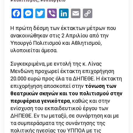
#πολιτισμός
#υπουργείο
το
Facebook
Messenger
Twitter
Viber
LinkedIn
Email
Copy
Υπουργεί
Link
Πολιτισμ
Η πρώτη δέσμη των έκτακτων μέτρων που
ανακοινώθηκαν στις 2 Απριλίου από την
Υπουργό Πολιτισμού και Αθλητισμού,
υλοποιείται άμεσα.
Συγκεκριμένα, με εντολή της κ. Λίνας
Μενδώνη προχωρεί έκτακτη επιχορήγηση
20.000 ευρώ προς όλα τα ΔΗΠΕΘΕ. Η έκτακτη
επιχορήγηση αποσκοπεί στην
τόνωση των
θεατρικών σκηνών και του πολιτισμού στην
περιφέρεια γενικότερα
, καθώς και στην
ενίσχυση του εκπαιδευτικού έργου των
ΔΗΠΕΘΕ. Εν τω μεταξύ, σε συνάρτηση και με
τα συμπεράσματα της συνάντησης της
πολιτικής ηγεσίας του ΥΠΠΟΑ με τις