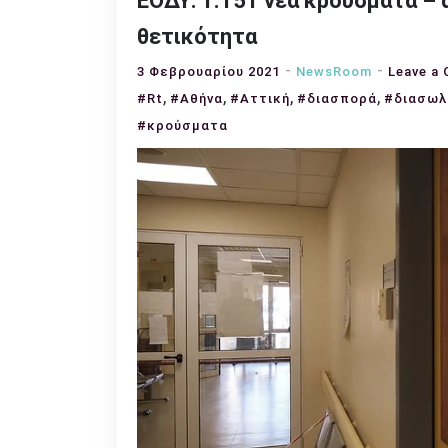
ΕΟΔΥ: 1.151 νέα κρούσματα – α
θετικότητα
3 Φεβρουαρίου 2021
NewsRoom
Leave a
,
,
,
,
#Rt
#Αθήνα
#Αττική
#διασπορά
#διασωλ
#κρούσματα