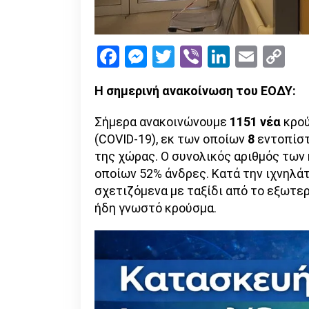
Facebook
Messenger
Twitter
Viber
LinkedI
Emai
Co
Li
Η σημερινή ανακοίνωση του ΕΟΔΥ:
Σήμερα ανακοινώνουμε
1151 νέα
κρού
(COVID-19), εκ των οποίων
8
εντοπίστ
της χώρας. Ο συνολικός αριθμός τω
οποίων 52% άνδρες. Κατά την ιχνηλάτ
σχετιζόμενα με ταξίδι από το εξωτερι
ήδη γνωστό κρούσμα.