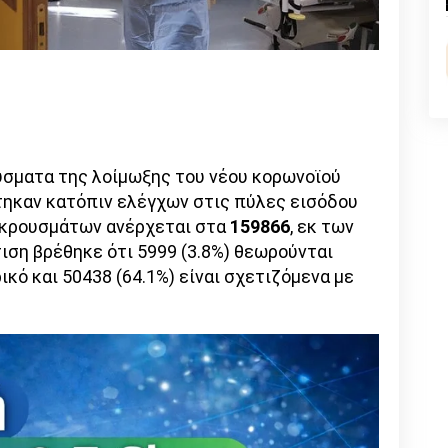
n
l
py
nk
σματα της λοίμωξης του νέου κορωνοϊού
ηκαν κατόπιν ελέγχων στις πύλες εισόδου
ν κρουσμάτων ανέρχεται στα
159866
, εκ των
ιση βρέθηκε ότι 5999 (3.8%) θεωρούνται
κό και 50438 (64.1%) είναι σχετιζόμενα με