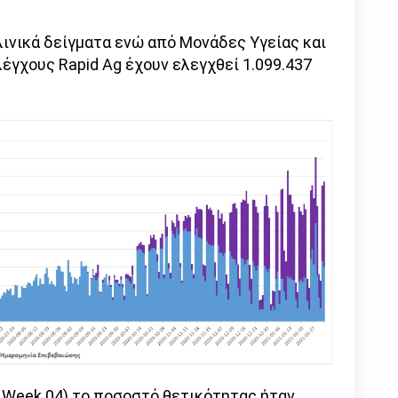
λινικά δείγματα ενώ από Μονάδες Υγείας και
έγχους Rapid Ag έχουν ελεγχθεί 1.099.437
o Week 04) το ποσοστό θετικότητας ήταν