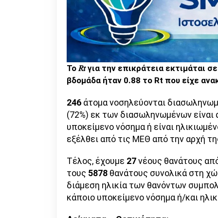
To 𝑅𝑡 για την επικράτεια εκτιμάται σε
βδομάδα ήταν 0.88 το Rt που είχε ανα
246
άτομα νοσηλεύονται διασωληνωμέν
(72%) εκ των διασωληνωμένων είναι 
υποκείμενο νόσημα ή είναι ηλικιωμέν
εξέλθει από τις ΜΕΘ από την αρχή τη
Τέλος, έχουμε
27
νέους θανάτους από
τους
5878
θανάτους συνολικά στη χώρ
διάμεση ηλικία των θανόντων συμπολι
κάποιο υποκείμενο νόσημα ή/και ηλικ