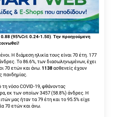
 0.88 (95%Crl: 0.24-1.50)
.
Την προηγούμενη
κοινωθεί!
οι. Η διάμεση ηλικία τους είναι 70 έτη. 177
άνδρες. To 86.6%, των διασωληνωμένων, έχει
οι 70 ετών και άνω.
1138
ασθενείς έχουν
ς πανδημίας.
 τη νόσο COVID-19, φθάνοντας
α, εκ των οποίων 3457 (58.8%) άνδρες. Η
τών μας ήταν τα 79 έτη και το 95.5% είχε
ία 70 ετών και άνω.