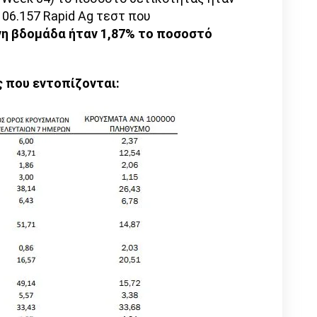
106.157 Rapid Ag τεστ που
η βδομάδα ήταν 1,87% το ποσοστό
ς που εντοπίζονται: