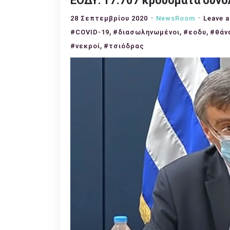
ΕΟΔΥ: 17.707 κρούσματα συνολ
28 Σεπτεμβρίου 2020
NewsRoom
Leave 
,
,
,
#COVID-19
#διασωληνωμένοι
#εοδυ
#θάν
,
#νεκροί
#τσιόδρας