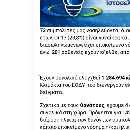
73
συμπολίτες μας νοσηλεύονται διασ
ετών. Οι 17 (23,3%) είναι γυναίκες κα
διασωληνωμένων, έχει υποκείμενο νόσ
άνω.
201
ασθενείς έχουν εξέλθει από
Έχουν συνολικά ελεγχθεί
1.284.694 κ
Κλιμάκια του ΕΟΔΥ που διενεργούν ε
δείγματα.
Σχετικά με τους
θανάτους
, έχουμε
4
συνολικά στη χώρα. Πρόκειται για 142
διάμεση ηλικία των θανόντων συμπολι
κάποιο υποκείμενο νόσημα ή/και ηλικ