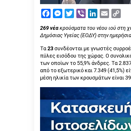
Facebook
Messenger
Twitter
Viber
LinkedI
Emai
Co
Li
269 νέα
κρούσματα του νέου ιού στη 
Δημόσιας Υγείας (ΕΟΔΥ) στην ημερήσια
Τα
23
συνδέονται με γνωστές συρροέ
πύλες εισόδου της χώρας. Ο συνολικ
των οποίων το 55,9% άνδρες. Τα 2.83
από το εξωτερικό και 7.349 (41,5%) 
μέση ηλικία των κρουσμάτων είναι 39